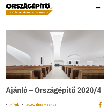
Ugrás a tartalomhoz
Országépítő
Menü
ÉPÍTÉSZET | KÖRNYEZET | TÁRSADALOM
Ajánló – Országépítő 2020/4
Megoszt
•
Hírek
•
2020. december 23.
Megos