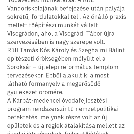
Vándoriskolájának befejezése után pályája
sokrétű, fordulatokkal teli. Az önálló praxis
mellett főépítészi munkát vállalt
Visegrádon, ahol a Visegrádi Tábor újra
szervezésében is nagy szerepe volt.
Rüll Tamás Kós Károly és Szeghalmi Bálint
építészeti örökségében mélyült el a
Soroksár – újtelepi református templom
tervezésekor. Ebből alakult ki a most
látható formanyelv a megerősödő
gyülekezet örömére.
A Kárpát-medencei óvodafejlesztési
program rendszerszintű nemzetpolitikai
befektetés, melynek része volt az új
épületek és a régiek átalakítása mellett az
óvodai játszósarkok, fejlesztőjátékok