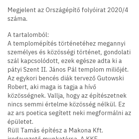
Megjelent az Országépítő folyóirat 2020/4
száma.
A tartalomból:
A templomépítés történetéhez megannyi
személyes és közösségi történet, gondolati
szál kapcsolódott, ezek egésze adta ki a
pátyi Szent II. János Pál templom miliőjét.
Az egykori bencés diák tervező Gutowski
Robert, aki maga is tagja a hívő
közösségnek. Vallja, hogy az építészetnek
nincs semmi értelme közösség nélkül. Ez
az ars poetica segített neki megformálni az
épületet.
Rüll Tamás építész a Makona Kft.
irodavezető munkatársa. A KKE