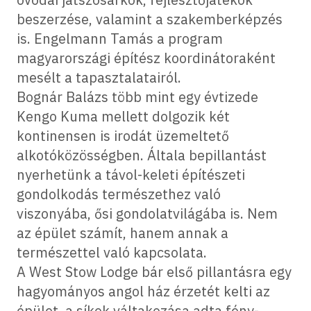
beszerzése, valamint a szakemberképzés
is. Engelmann Tamás a program
magyarországi építész koordinátoraként
mesélt a tapasztalatairól.
Bognár Balázs több mint egy évtizede
Kengo Kuma mellett dolgozik két
kontinensen is irodát üzemeltető
alkotóközösségben. Általa bepillantást
nyerhetünk a távol-keleti építészeti
gondolkodás természethez való
viszonyába, ősi gondolatvilágába is. Nem
az épület számít, hanem annak a
természettel való kapcsolata.
A West Stow Lodge bár első pillantásra egy
hagyományos angol ház érzetét kelti az
épület, a síkok váltakozása adta fény-