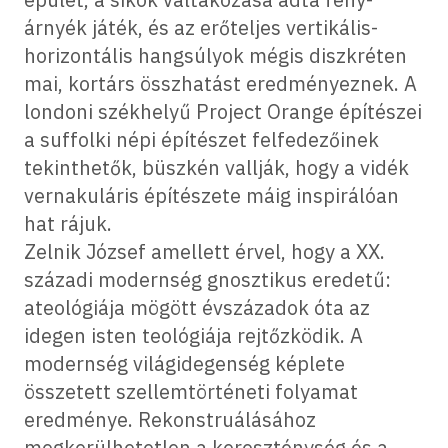
árnyék játék, és az erőteljes vertikális-
horizontális hangsúlyok mégis diszkréten
mai, kortárs összhatást eredményeznek. A
londoni székhelyű Project Orange építészei
a suffolki népi építészet felfedezőinek
tekinthetők, büszkén vallják, hogy a vidék
vernakuláris építészete máig inspirálóan
hat rájuk.
Zelnik József amellett érvel, hogy a XX.
századi modernség gnosztikus eredetű:
ateológiája mögött évszázadok óta az
idegen isten teológiája rejtőzködik. A
modernség világidegenség képlete
összetett szellemtörténeti folyamat
eredménye. Rekonstruálásához
megkerülhetetlen a kereszténység és a