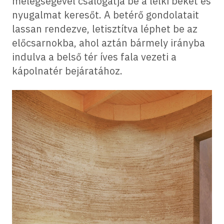
melegségével csalogatja be a lelki békét és
nyugalmat keresőt. A betérő gondolatait
lassan rendezve, letisztítva léphet be az
előcsarnokba, ahol aztán bármely irányba
indulva a belső tér íves fala vezeti a
kápolnatér bejáratához.