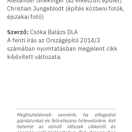
Alexander Gnekinger (az elkészült épület)
Christian Jungeblodt (építés közbeni fotók,
éjszakai fotó)
Szerző:
Csóka Balázs DLA
A fenti írás az Országépítő 2014/3
számában nyomtatásban megjelent cikk
kibővített változata.
Megtisztelésnek vennénk, ha elfogadná
ajánlatunkat és feliratkozna hírlevelünkre. Két
hetente az elmúlt időszak cikkeiről és