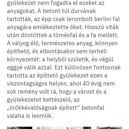
gyülekezet nem fogadta el ezeket az
anyagokat. A betont túl durvának
tartották, az épp csak lerombolt berlini fal
anyagára emlékeztette őket. Hosszú viták
után döntöttek a tömésfal és a fa mellett.
A vályog élő, természetes anyag, könnyen
építhető, és elbontásakor sem terheli
környezetét: a helyből születik, és végül
eggyé válik azzal. Ezt különösen fontosnak
tartotta az építtető gyülekezet ezen a
viszontagságos helyen, ahol 40 évig nem
sok remény volt rá, hogy a várost és a
gyülekezetet kettészelő, az
„örökkévalóságnak épített” betonfal
valaha is leomlik.