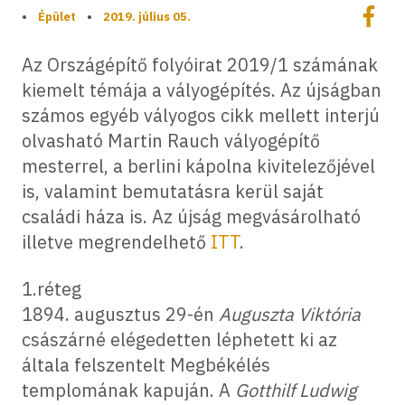
Megoszt
•
Épület
•
2019. július 05.
Megos
Az Országépítő folyóirat 2019/1 számának
kiemelt témája a vályogépítés. Az újságban
számos egyéb vályogos cikk mellett interjú
olvasható Martin Rauch vályogépítő
mesterrel, a berlini kápolna kivitelezőjével
is, valamint bemutatásra kerül saját
családi háza is. Az újság megvásárolható
illetve megrendelhető
ITT
.
1.réteg
1894. augusztus 29-én
Auguszta Viktória
császárné elégedetten léphetett ki az
általa felszentelt Megbékélés
templomának kapuján. A
Gotthilf Ludwig