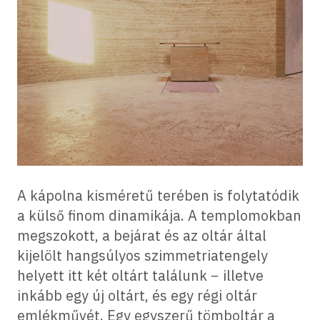
A kápolna kisméretű terében is folytatódik
a külső finom dinamikája. A templomokban
megszokott, a bejárat és az oltár által
kijelölt hangsúlyos szimmetriatengely
helyett itt két oltárt találunk − illetve
inkább egy új oltárt, és egy régi oltár
emlékművét. Egy egyszerű tömboltár a