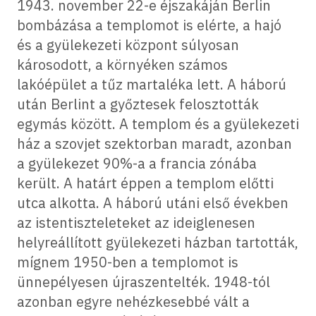
1943. november 22-e éjszakáján Berlin
bombázása a templomot is elérte, a hajó
és a gyülekezeti központ súlyosan
károsodott, a környéken számos
lakóépület a tűz martaléka lett. A háború
után Berlint a győztesek felosztották
egymás között. A templom és a gyülekezeti
ház a szovjet szektorban maradt, azonban
a gyülekezet 90%-a a francia zónába
került. A határt éppen a templom előtti
utca alkotta. A háború utáni első években
az istentiszteleteket az ideiglenesen
helyreállított gyülekezeti házban tartották,
mígnem 1950-ben a templomot is
ünnepélyesen újraszentelték. 1948-tól
azonban egyre nehézkesebbé vált a