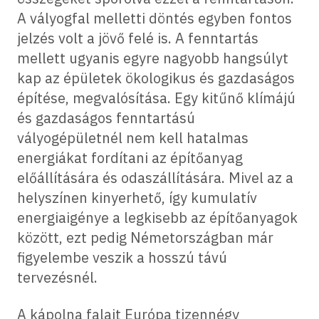
A vályogfal melletti döntés egyben fontos
jelzés volt a jövő felé is. A fenntartás
mellett ugyanis egyre nagyobb hangsúlyt
kap az épületek ökologikus és gazdaságos
építése, megvalósítása. Egy kitűnő klímájú
és gazdaságos fenntartású
vályogépületnél nem kell hatalmas
energiákat fordítani az építőanyag
előállítására és odaszállítására. Mivel az a
helyszínen kinyerhető, így kumulatív
energiaigénye a legkisebb az építőanyagok
között, ezt pedig Németországban már
figyelembe veszik a hosszú távú
tervezésnél.
A kápolna falait Európa tizennégy