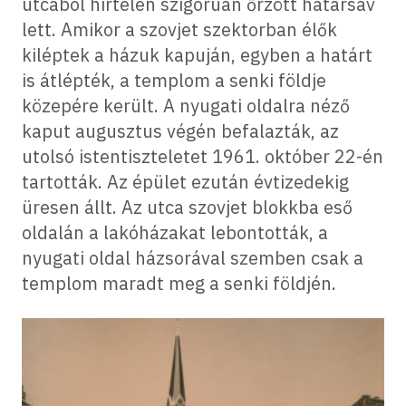
utcából hirtelen szigorúan őrzött határsáv
lett. Amikor a szovjet szektorban élők
kiléptek a házuk kapuján, egyben a határt
is átlépték, a templom a senki földje
közepére került. A nyugati oldalra néző
kaput augusztus végén befalazták, az
utolsó istentiszteletet 1961. október 22-én
tartották. Az épület ezután évtizedekig
üresen állt. Az utca szovjet blokkba eső
oldalán a lakóházakat lebontották, a
nyugati oldal házsorával szemben csak a
templom maradt meg a senki földjén.