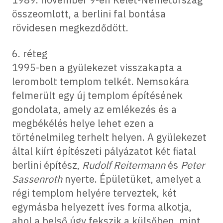
összeomlott, a berlini fal bontása
rövidesen megkezdődött.
6. réteg
1995-ben a gyülekezet visszakapta a
lerombolt templom telkét. Nemsokára
felmerült egy új templom építésének
gondolata, amely az emlékezés és a
megbékélés helye lehet ezen a
történelmileg terhelt helyen. A gyülekezet
által kiírt építészeti pályázatot két fiatal
berlini építész,
Rudolf Reitermann
és
Peter
Sassenroth
nyerte. Épületüket, amelyet a
régi templom helyére terveztek, két
egymásba helyezett íves forma alkotja,
ahol a belső úgy fekszik a külsőben, mint