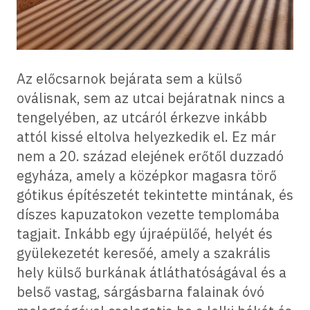
Az előcsarnok bejárata sem a külső
oválisnak, sem az utcai bejáratnak nincs a
tengelyében, az utcáról érkezve inkább
attól kissé eltolva helyezkedik el. Ez már
nem a 20. század elejének erőtől duzzadó
egyháza, amely a középkor magasra törő
gótikus építészetét tekintette mintának, és
díszes kapuzatokon vezette templomába
tagjait. Inkább egy újraépülőé, helyét és
gyülekezetét keresőé, amely a szakrális
hely külső burkának átláthatóságával és a
belső vastag, sárgásbarna falainak óvó