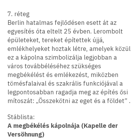
7. réteg
Berlin hatalmas fejlődésen esett át az
egyesítés óta eltelt 25 évben. Lerombolt
épületeket, tereket építettek újjá,
emlékhelyeket hoztak létre, amelyek közül
ez a kápolna szimbolizálja legjobban a
város továbbéléséhez szükséges
megbékélést és emlékezést, miközben
tömésfalaival és szakrális funkciójával a
legpontosabban ragadja meg az építés ősi
mítoszát: „Összekötni az eget és a földet” .
Stáblista:
A megbékélés kápolnája (Kapelle der
Versöhnung)