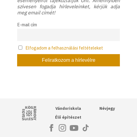
eseményeiről tájékoztatjuk Önt. Amennyiben
szívesen fogadja hírleveleinket, kérjük adja
meg email címét!
E-mail cím
Elfogadom a felhasználási feltételeket
Kós Károly Egyesülés
Vándoriskola
Névjegy
Élő építészet