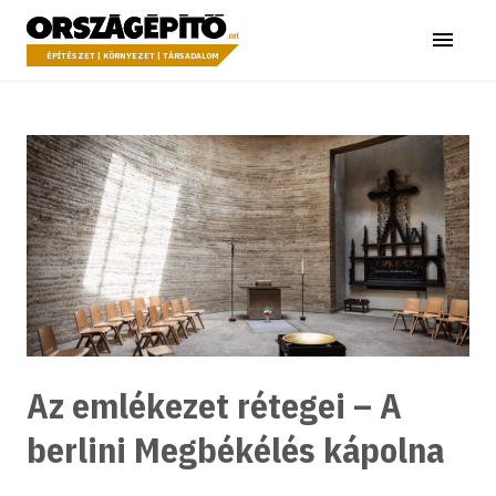
Ugrás a tartalomhoz
Országépítő
Menü
ÉPÍTÉSZET | KÖRNYEZET | TÁRSADALOM
Az emlékezet rétegei – A
berlini Megbékélés kápolna