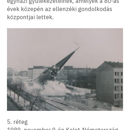
egyházi gyülekezeteinek, amelyek a 80-as
évek közepén az ellenzéki gondolkodás
központjai lettek.
5. réteg
1989. november 9-én Kelet-Németország