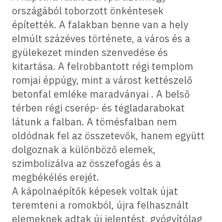
országából toborzott önkéntesek
építették. A falakban benne van a hely
elmúlt százéves története, a város és a
gyülekezet minden szenvedése és
kitartása. A felrobbantott régi templom
romjai éppúgy, mint a várost kettészelő
betonfal emléke maradványai . A belső
térben régi cserép- és tégladarabokat
látunk a falban. A tömésfalban nem
oldódnak fel az összetevők, hanem együtt
dolgoznak a különböző elemek,
szimbolizálva az összefogás és a
megbékélés erejét.
A kápolnaépítők képesek voltak újat
teremteni a romokból, újra felhasznált
elemeknek adtak új jelentést, gyógyítólag