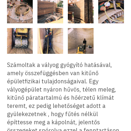
Számoltak a vályog gyógyító hatásával,
amely összefüggésben van kitűnő
épületfizikai tulajdonságaival. Egy
vályogépület nyáron hűvös, télen meleg,
kitűnő páratartalmú és hőérzetű klímát
teremt, ez pedig lehetőséget adott a
gyülekezetnek , hogy fűtés nélkül
építtesse meg a kápolnát, jelentős
összegeket spórolva ezzel a fenntartáson.