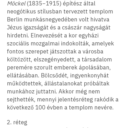
Möckel
(1835−1915) építész által
neogótikus stílusban tervezett templom
Berlin munkásnegyedében volt hivatva
Jézus igazságát és a császár nagyságát
hirdetni. Elnevezését a kor egyházi
szociális mozgalmai indokolták, amelyek
fontos szerepet játszottak a városba
költözött, elszegényedett, a társadalom
peremére szorult emberek ápolásában,
ellátásában. Bölcsődét, ingyenkonyhát
működtettek, állástalanokat próbáltak
munkához juttatni. Akkor még nem
sejthették, mennyi jelentésréteg rakódik a
következő 100 évben a templom nevére.
2. réteg