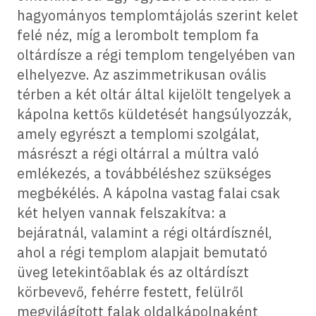
hagyományos templomtájolás szerint kelet
felé néz, míg a lerombolt templom fa
oltárdísze a régi templom tengelyében van
elhelyezve. Az aszimmetrikusan ovális
térben a két oltár által kijelölt tengelyek a
kápolna kettős küldetését hangsúlyozzák,
amely egyrészt a templomi szolgálat,
másrészt a régi oltárral a múltra való
emlékezés, a továbbéléshez szükséges
megbékélés. A kápolna vastag falai csak
két helyen vannak felszakítva: a
bejáratnál, valamint a régi oltárdísznél,
ahol a régi templom alapjait bemutató
üveg letekintőablak és az oltárdíszt
körbevevő, fehérre festett, felülről
megvilágított falak oldalkápolnaként