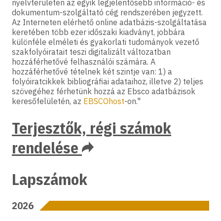
nyelvterületen az egyik legjelentősebb információ- és
dokumentum-szolgáltató cég rendszerében jegyzett.
Az Interneten elérhető online adatbázis-szolgáltatása
keretében több ezer időszaki kiadványt, jobbára
különféle elméleti és gyakorlati tudományok vezető
szakfolyóiratait teszi digitalizált változatban
hozzáférhetővé felhasználói számára. A
hozzáférhetővé tételnek két szintje van: 1) a
folyóiratcikkek bibliográfiai adataihoz, illetve 2) teljes
szövegéhez férhetünk hozzá az Ebsco adatbázisok
keresőfelületén, az
EBSCOhost
-on."
Terjesztők, régi számok
rendelése
Lapszámok
2026