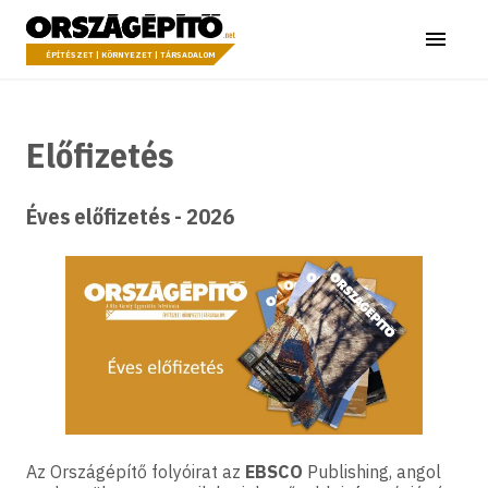
Ugrás a tartalomhoz
Országépítő
Menü
ÉPÍTÉSZET | KÖRNYEZET | TÁRSADALOM
Előfizetés
Éves előfizetés - 2026
Az Országépítő folyóirat az
EBSCO
Publishing, angol