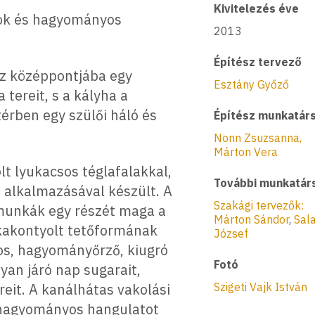
Kivitelezés éve
gok és hagyományos
2013
Építész tervező
ház középpontjába egy
Esztány Győző
tereit, s a kályha a
térben egy szülői háló és
Építész munkatár
Nonn Zsuzsanna,
Márton Vera
lt lyukacsos téglafalakkal,
További munkatár
 alkalmazásával készült. A
Szakági tervezők:
amunkák egy részét maga a
Márton Sándor
,
Sal
nkakontyolt tetőformának
József
os, hagyományőrző, kiugró
Fotó
yan járó nap sugarait,
reit. A kanálhátas vakolási
Szigeti Vajk István
n hagyományos hangulatot