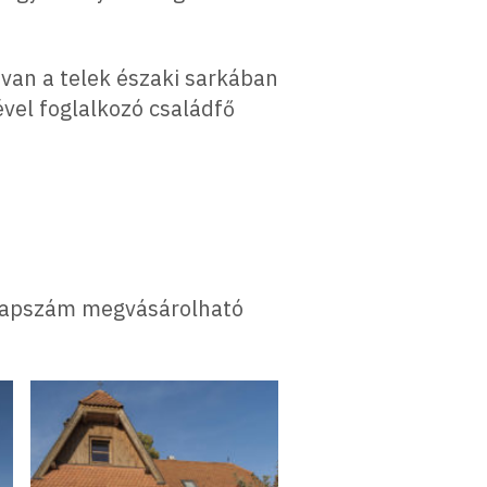
 van a telek északi sarkában
ével foglalkozó családfő
A lapszám megvásárolható