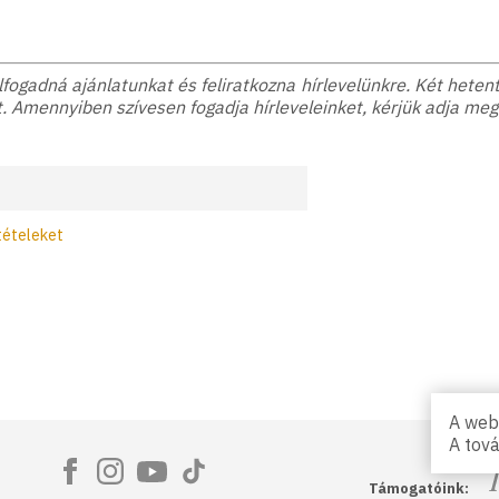
ogadná ajánlatunkat és feliratkozna hírlevelünkre. Két hetente
. Amennyiben szívesen fogadja hírleveleinket, kérjük adja meg
tételeket
A webs
A tov
Ma
Támogatóink: