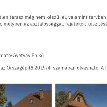
etlen terasz még nem készül el, valamint tervben
, melyben az asztalossággal, fajátékok készítés
rmath-Gyetvay Enikő
jú az Országépítő 2019/4. számában olvasható. 