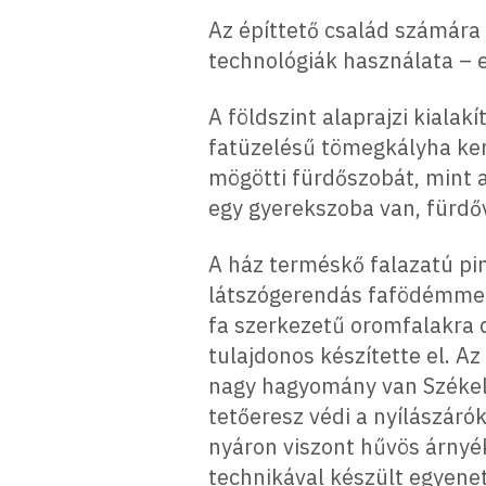
Az építtető család számár
technológiák használata – 
A földszint alaprajzi kiala
fatüzelésű tömegkályha kerü
mögötti fürdőszobát, mint a
egy gyerekszoba van, fürdőv
A ház terméskő falazatú pin
látszógerendás fafödémmel,
fa szerkezetű oromfalakra 
tulajdonos készítette el. A
nagy hagyomány van Székel
tetőeresz védi a nyílászárók
nyáron viszont hűvös árnyék
technikával készült egyene