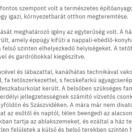
a fontos szempont volt a természetes építőanya
egy igazi, környezetbarát otthon megteremtése.
kítását meghatározó igény az egyterűség volt. A 
lt, amely éppúgy kifűti a nappali-ebédlő-konyha 
 felső szinten elhelyezkedő helyiségeket. A tető
el és gardróbokkal kiegészítve.
cével és lábazattal, kanálhátas technikával vako
 fa tetőszerkezettel, s fecskefarkú agyagcserép
deszkaburkolat került. A belsőben szükséges f
z erdélyi jellegzetességnek számító vízvetős cso
yföldön és Szászvidéken. A mára már nem divat
at az esőtől és naptól, télen beengedi az alacson
ban tartja az ablakszemeket, és ezáltal a ház te
tlen felületek a külső és belső terekben szinté