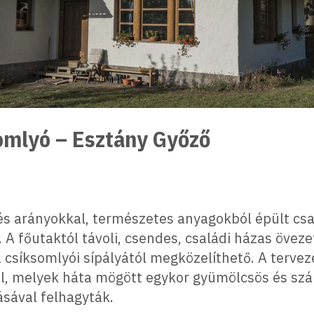
somlyó – Esztány Győző
 arányokkal, természetes anyagokból épült csa
 A főutaktól távoli, csendes, családi házas öveze
 csíksomlyói sípályától megközelíthető. A terve
l, melyek háta mögött egykor gyümölcsös és szán
ásával felhagyták.