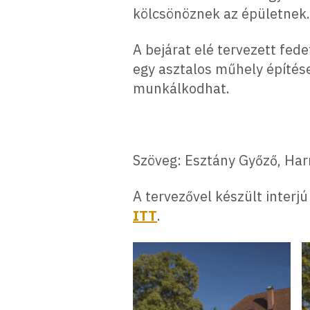
kölcsönöznek az épületnek.
A bejárat elé tervezett fed
egy asztalos műhely építése
munkálkodhat.
Szöveg: Esztány Győző, Ha
A tervezővel készült inter
ITT
.