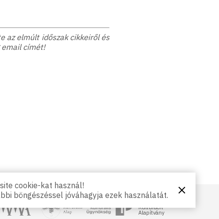
 az elmúlt időszak cikkeiről és
 email címét!
ite cookie-kat használ!
Bezárás
ábbi böngészéssel jóváhagyja ezek használatát.
NKA
Magyar
gyar Művészeti Akadémia
Petőfi Kulturális Ügynökség
Kultúráért
Alapítvány