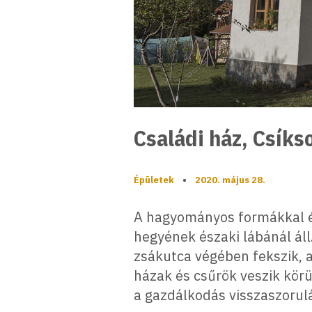
Családi ház, Csík
Épületek
•
2020. május 28.
A hagyományos formákkal és
hegyének északi lábánál áll.
zsákutca végében fekszik, a
házak és csűrök veszik körü
a gazdálkodás visszaszorul