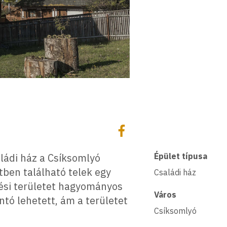
Megosztás
Megosztás Facebookon
ládi ház a Csíksomlyó
Épület típusa
tben található telek egy
Családi ház
zési területet hagyományos
Város
tó lehetett, ám a területet
Csíksomlyó