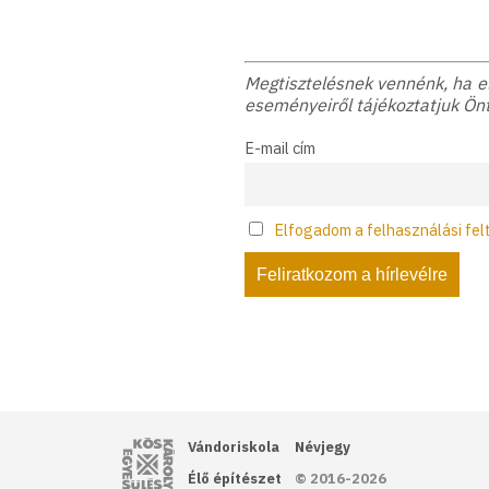
Megtisztelésnek vennénk, ha elf
eseményeiről tájékoztatjuk Önt
E-mail cím
Elfogadom a felhasználási fel
Kós Károly Egyesülés
Vándoriskola
Névjegy
Élő építészet
© 2016-2026