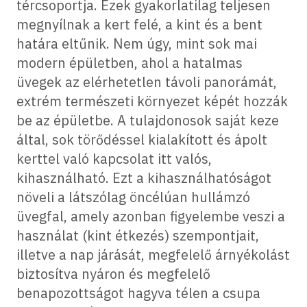
tércsoportja. Ezek gyakorlatilag teljesen
megnyílnak a kert felé, a kint és a bent
határa eltűnik. Nem úgy, mint sok mai
modern épületben, ahol a hatalmas
üvegek az elérhetetlen távoli panorámát,
extrém természeti környezet képét hozzák
be az épületbe. A tulajdonosok saját keze
által, sok törődéssel kialakított és ápolt
kerttel való kapcsolat itt valós,
kihasználható. Ezt a kihasználhatóságot
növeli a látszólag öncélúan hullámzó
üvegfal, amely azonban figyelembe veszi a
használat (kint étkezés) szempontjait,
illetve a nap járását, megfelelő árnyékolást
biztosítva nyáron és megfelelő
benapozottságot hagyva télen a csupa