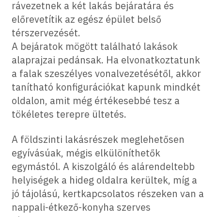
rávezetnek a két lakás bejáratára és
előrevetítik az egész épület belső
térszervezését.
A bejáratok mögött található lakások
alaprajzai pedánsak. Ha elvonatkoztatunk
a falak szeszélyes vonalvezetésétől, akkor
tanítható konfigurációkat kapunk mindkét
oldalon, amit még értékesebbé tesz a
tökéletes terepre ültetés.
A földszinti lakásrészek meglehetősen
egyívásúak, mégis elkülöníthetők
egymástól. A kiszolgáló és alárendeltebb
helyiségek a hideg oldalra kerültek, míg a
jó tájolású, kertkapcsolatos részeken van a
nappali-étkező-konyha szerves