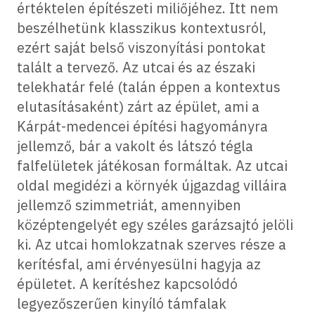
értéktelen építészeti miliőjéhez. Itt nem
beszélhetünk klasszikus kontextusról,
ezért saját belső viszonyítási pontokat
talált a tervező. Az utcai és az északi
telekhatár felé (talán éppen a kontextus
elutasításaként) zárt az épület, ami a
Kárpát-medencei építési hagyományra
jellemző, bár a vakolt és látszó tégla
falfelületek játékosan formáltak. Az utcai
oldal megidézi a környék újgazdag villáira
jellemző szimmetriát, amennyiben
középtengelyét egy széles garázsajtó jelöli
ki. Az utcai homlokzatnak szerves része a
kerítésfal, ami érvényesülni hagyja az
épületet. A kerítéshez kapcsolódó
legyezőszerűen kinyíló támfalak