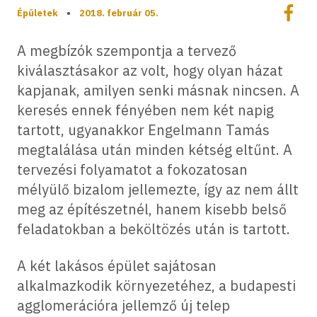
Megoszt
Épületek
•
2018. február 05.
Megos
A megbízók szempontja a tervező
kiválasztásakor az volt, hogy olyan házat
kapjanak, amilyen senki másnak nincsen. A
keresés ennek fényében nem két napig
tartott, ugyanakkor Engelmann Tamás
megtalálása után minden kétség eltűnt. A
tervezési folyamatot a fokozatosan
mélyülő bizalom jellemezte, így az nem állt
meg az építészetnél, hanem kisebb belső
feladatokban a beköltözés után is tartott.
A két lakásos épület sajátosan
alkalmazkodik környezetéhez, a budapesti
agglomerációra jellemző új telep