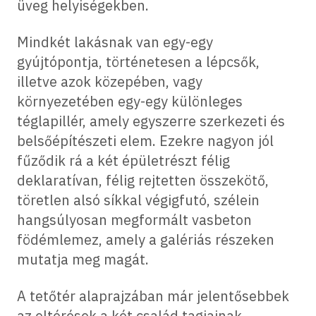
üveg helyiségekben.
Mindkét lakásnak van egy-egy
gyújtópontja, történetesen a lépcsők,
illetve azok közepében, vagy
környezetében egy-egy különleges
téglapillér, amely egyszerre szerkezeti és
belsőépítészeti elem. Ezekre nagyon jól
fűződik rá a két épületrészt félig
deklaratívan, félig rejtetten összekötő,
töretlen alsó síkkal végigfutó, szélein
hangsúlyosan megformált vasbeton
födémlemez, amely a galériás részeken
mutatja meg magát.
A tetőtér alaprajzában már jelentősebbek
az eltérések a két család tagjainak