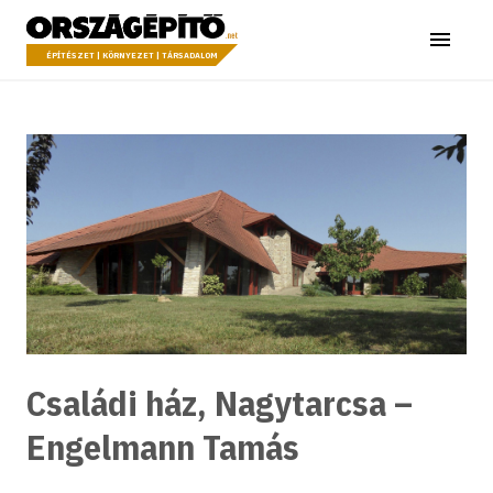
Ugrás a tartalomhoz
Országépítő
Menü
ÉPÍTÉSZET | KÖRNYEZET | TÁRSADALOM
Családi ház, Nagytarcsa –
Engelmann Tamás