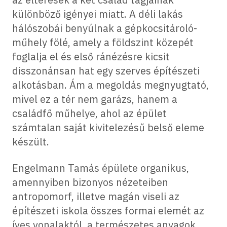
különböző igényei miatt. A déli lakás
hálószobái benyúlnak a gépkocsitároló-
műhely fölé, amely a földszint közepét
foglalja el és első ránézésre kicsit
disszonánsan hat egy szerves építészeti
alkotásban. Ám a megoldás megnyugtató,
mivel ez a tér nem garázs, hanem a
családfő műhelye, ahol az épület
számtalan saját kivitelezésű belső eleme
készült.
Engelmann Tamás épülete organikus,
amennyiben bizonyos nézeteiben
antropomorf, illetve magán viseli az
építészeti iskola összes formai elemét az
íves vonalaktól, a természetes anyagok