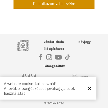
Kós Károly Egyesülés
Vándoriskola
Névjegy
Élő építészet
Támogatóink:
NKA
Magyar Művészeti Akadémia
A website cookie-kat használ!
A további böngészéssel jóváhagyja ezek
Bezárás
Magyar
Petőfi Kulturális Ügynökség
használatát.
Kultúráért
Alapítvány
© 2016-2026