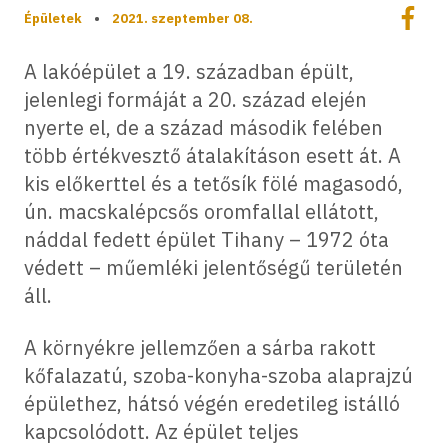
Megoszt
Épületek
•
2021. szeptember 08.
Megos
A lakóépület a 19. században épült,
jelenlegi formáját a 20. század elején
nyerte el, de a század második felében
több értékvesztő átalakításon esett át. A
kis előkerttel és a tetősík fölé magasodó,
ún. macskalépcsős oromfallal ellátott,
náddal fedett épület Tihany – 1972 óta
védett – műemléki jelentőségű területén
áll.
A környékre jellemzően a sárba rakott
kőfalazatú, szoba-konyha-szoba alaprajzú
épülethez, hátsó végén eredetileg istálló
kapcsolódott. Az épület teljes