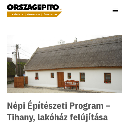
Ugrás a tartalomhoz
Országépítő
Menü
ÉPÍTÉSZET | KÖRNYEZET | TÁRSADALOM
Népi Építészeti Program –
Tihany, lakóház felújítása