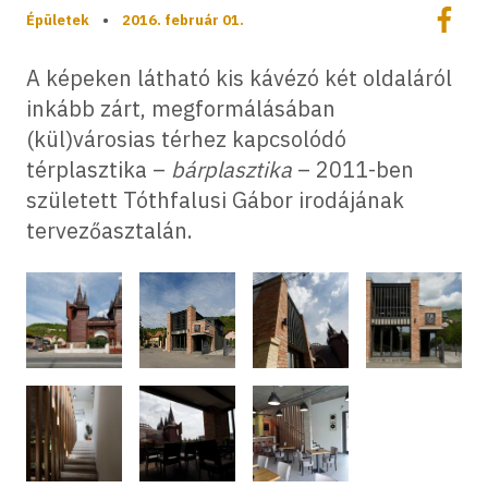
Megoszt
Épületek
•
2016. február 01.
Megos
A képeken látható kis kávézó két oldaláról
inkább zárt, megformálásában
(kül)városias térhez kapcsolódó
térplasztika –
bárplasztika
– 2011-ben
született Tóthfalusi Gábor irodájának
tervezőasztalán.