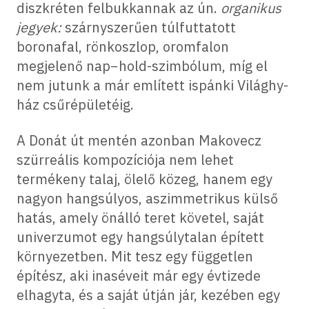
diszkréten felbukkannak az ún.
organikus
jegyek:
szárnyszerűen túlfuttatott
boronafal, rönkoszlop, oromfalon
megjelenő nap−hold-szimbólum, míg el
nem jutunk a már említett ispánki Világhy-
ház csűrépületéig.
A Donát út mentén azonban Makovecz
szürreális kompozíciója nem lehet
termékeny talaj, ölelő közeg, hanem egy
nagyon hangsúlyos, aszimmetrikus külső
hatás, amely önálló teret követel, saját
univerzumot egy hangsúlytalan épített
környezetben. Mit tesz egy független
építész, aki inaséveit már egy évtizede
elhagyta, és a saját útján jár, kezében egy