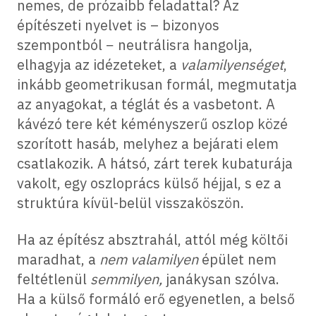
nemes, de prózaibb feladattal? Az
építészeti nyelvet is – bizonyos
szempontból − neutrálisra hangolja,
elhagyja az idézeteket, a
valamilyenséget
,
inkább geometrikusan formál, megmutatja
az anyagokat, a téglát és a vasbetont. A
kávézó tere két kéményszerű oszlop közé
szorított hasáb, melyhez a bejárati elem
csatlakozik. A hátsó, zárt terek kubaturája
vakolt, egy oszloprács külső héjjal, s ez a
struktúra kívül-belül visszaköszön.
Ha az építész absztrahál, attól még költői
maradhat, a
nem valamilyen
épület nem
feltétlenül
semmilyen,
janákysan szólva.
Ha a külső formáló erő egyenetlen, a belső