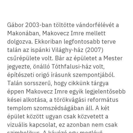
Gábor 2003-ban töltötte vándorfélévét a
Makonában, Makovecz Imre mellett
dolgozva. Ekkoriban legfontosabb terve
talán az ispánki Világhy-ház (2007)
csűrépülete volt. Bár az épületet a Mester
jegyezte, önálló Tóthfalusi-ház volt,
építészeti origó írásunk szempontjából.
Talán sorsszerű, hogy cikkünk tárgya
éppen Makovecz Imre egyik legjelentősebb
kései alkotása, a törökvágási református
templom szomszédságában áll. A két
épület között ugyan csak közvetett a
vizuális kapcsolat, ez azonban nem csak
szimbolikus. A kávézó egy meglévő