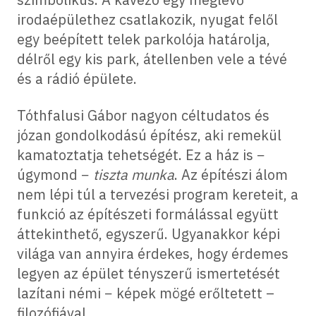
irodaépülethez csatlakozik, nyugat felől
egy beépített telek parkolója határolja,
délről egy kis park, átellenben vele a tévé
és a rádió épülete.
Tóthfalusi Gábor nagyon céltudatos és
józan gondolkodású építész, aki remekül
kamatoztatja tehetségét. Ez a ház is −
úgymond −
tiszta munka
. Az építészi álom
nem lépi túl a tervezési program kereteit, a
funkció az építészeti formálással együtt
áttekinthető, egyszerű. Ugyanakkor képi
világa van annyira érdekes, hogy érdemes
legyen az épület tényszerű ismertetését
lazítani némi − képek mögé erőltetett –
filozófiával.