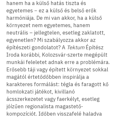
hanem ha a külső hatás tiszta és
egyetemes − ez a külső és belső erők
harmóniája. De mi van akkor, ha a külső
környezet nem egyetemes, hanem
neutrális – jellegtelen, esetleg zaklatott,
egyenetlen? Mi szabályozza akkor az
építészeti gondolatot? A
Tektum
Építész
Iroda korábbi, Kolozsvár-szerte megépült
munkái feleletet adnak erre a problémára.
Erősebb táji vagy épített környezet sokkal
magától értetődőbben inspirálja a
karakteres formálást: tégla és faragott kő
homlokzati játékot, kivillanó
ácsszerkezetet vagy faerkélyt, esetleg
jóízűen regionalista magastető-
kompozíciót. Időben visszafelé haladva