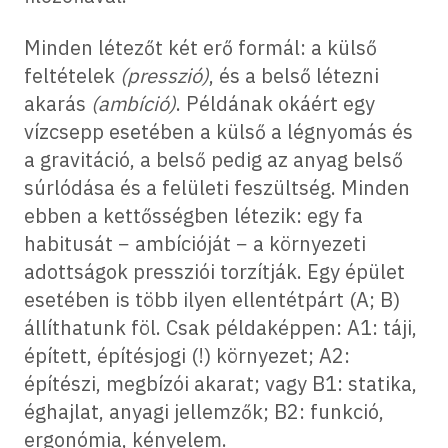
Minden létezőt két erő formál: a külső
feltételek
(presszió)
, és a belső létezni
akarás
(ambíció)
. Példának okáért egy
vízcsepp esetében a külső a légnyomás és
a gravitáció, a belső pedig az anyag belső
súrlódása és a felületi feszültség. Minden
ebben a kettősségben létezik: egy fa
habitusát − ambícióját − a környezeti
adottságok pressziói torzítják. Egy épület
esetében is több ilyen ellentétpárt (A; B)
állíthatunk föl. Csak példaképpen: A1: táji,
épített, építésjogi (!) környezet; A2:
építészi, megbízói akarat; vagy B1: statika,
éghajlat, anyagi jellemzők; B2: funkció,
ergonómia, kényelem.