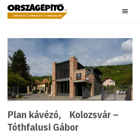
Ugrás a tartalomhoz
Országépítő
Menü
ÉPÍTÉSZET | KÖRNYEZET | TÁRSADALOM
Plan kávézó, Kolozsvár –
Tóthfalusi Gábor