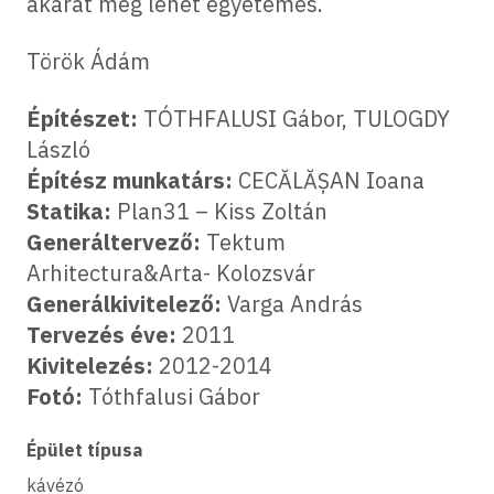
akarat még lehet egyetemes.
Török Ádám
Építészet:
TÓTHFALUSI Gábor, TULOGDY
László
Építész munkatárs:
CECĂLĂȘAN Ioana
Statika:
Plan31 – Kiss Zoltán
Generáltervező:
Tektum
Arhitectura&Arta- Kolozsvár
Generálkivitelező:
Varga András
Tervezés éve:
2011
Kivitelezés:
2012-2014
Fotó:
Tóthfalusi Gábor
Épület típusa
kávézó