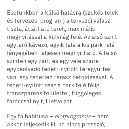
Esetünkben a külső hatásra (szűkös telek
és tervezési program) a tervezői válasz:
tiszta, átlátható terek, maximális
megnyitással a külvilág felé. Az alsó szint
egyterű kávézó, egyik fala a kis park felé
lényegében teljesen megnyitható. A felső
szinten egy zárt, és egy vele szinte
egybeolvadó fedett-nyitott téregyüttes
van, egy fedetlen terasz betoldásával. A
fedett-nyitott rész a park felé félig
transzparens felülettel, függőleges
faráccsal nyit, illetve zár.
Egy fa habitusa –
életprogramja
− nem
akkor teljesedik ki, ha nincs presszió,