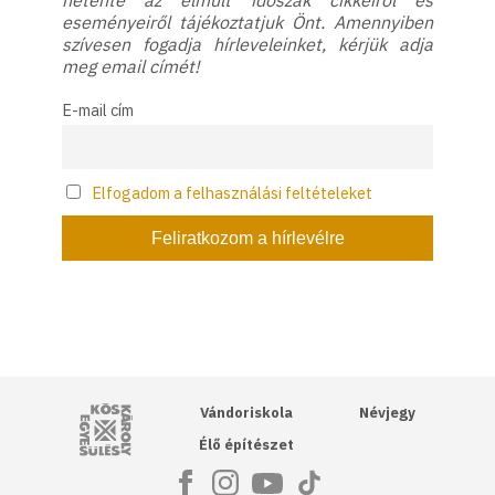
hetente az elmúlt időszak cikkeiről és
eseményeiről tájékoztatjuk Önt. Amennyiben
szívesen fogadja hírleveleinket, kérjük adja
meg email címét!
E-mail cím
Elfogadom a felhasználási feltételeket
Kós Károly Egyesülés
Vándoriskola
Névjegy
Élő építészet