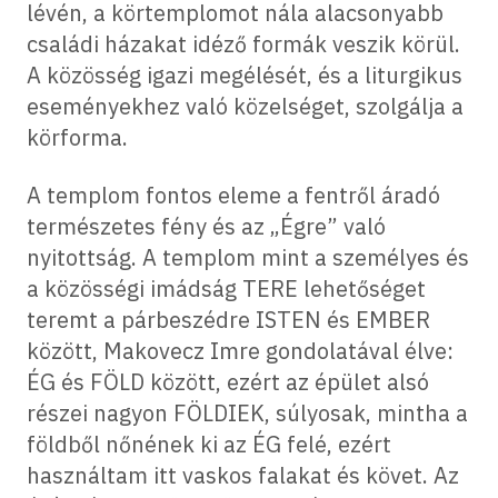
lévén, a körtemplomot nála alacsonyabb
családi házakat idéző formák veszik körül.
A közösség igazi megélését, és a liturgikus
eseményekhez való közelséget, szolgálja a
körforma.
A templom fontos eleme a fentről áradó
természetes fény és az „Égre” való
nyitottság. A templom mint a személyes és
a közösségi imádság TERE lehetőséget
teremt a párbeszédre ISTEN és EMBER
között, Makovecz Imre gondolatával élve:
ÉG és FÖLD között, ezért az épület alsó
részei nagyon FÖLDIEK, súlyosak, mintha a
földből nőnének ki az ÉG felé, ezért
használtam itt vaskos falakat és követ. Az