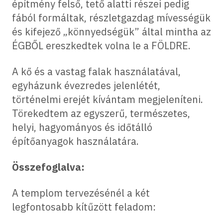
építmény felső, tető alatti részei pedig
fából formáltak, részletgazdag mívességük
és kifejező „könnyedségük” által mintha az
ÉGBŐL ereszkedtek volna le a FÖLDRE.
A kő és a vastag falak használatával,
egyházunk évezredes jelenlétét,
történelmi erejét kívántam megjeleníteni.
Törekedtem az egyszerű, természetes,
helyi, hagyományos és időtálló
építőanyagok használatára.
Összefoglalva:
A templom tervezésénél a két
legfontosabb kítűzött feladom: