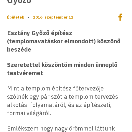
Megoszt
Épületek
•
2016. szeptember 12.
Megos
Esztány Győző építész
(templomavatáskor elmondott) köszönő
beszéde
Szeretettel köszöntöm minden ünneplő
testvéremet
Mint a templom építész főtervezője
szólnék egy pár szót a templom tervezési
alkotási folyamatáról, és az építészeti,
formai világáról.
Emlékszem hogy nagy örömmel láttunk