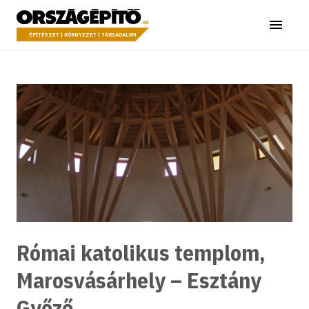
Ugrás a tartalomhoz
Országépítő
Menü
ÉPÍTÉSZET | KÖRNYEZET | TÁRSADALOM
Római katolikus templom,
Marosvásárhely – Esztány
Győző