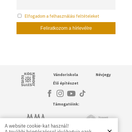
Elfogadom a felhasználási feltételeket
Kós Károly Egyesülés
Vándoriskola
Névjegy
Élő építészet
Támogatóink:
NKA
Magyar Művészeti Akadémia
A website cookie-kat használ!
A további böngészéssel jóváhagyja ezek