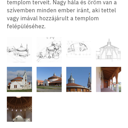
templom terveit. Nagy hála és öröm van a
szívemben minden ember iránt, aki tettel
vagy imával hozzájárult a templom
felépüléséhez.