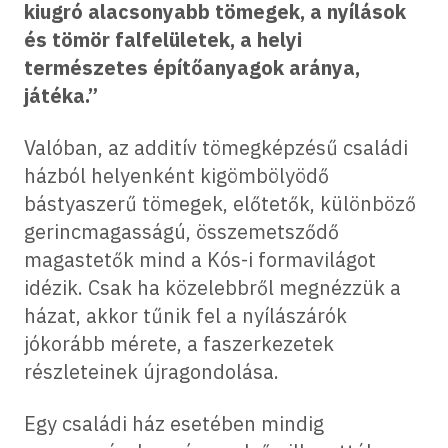
kiugró alacsonyabb tömegek, a nyílások
és tömör falfelületek, a helyi
természetes építőanyagok aránya,
játéka.”
Valóban, az additív tömegképzésű családi
házból helyenként kigömbölyödő
bástyaszerű tömegek, előtetők, különböző
gerincmagasságú, összemetsződő
magastetők mind a Kós-i formavilágot
idézik. Csak ha közelebbről megnézzük a
házat, akkor tűnik fel a nyílászárók
jókorább mérete, a faszerkezetek
részleteinek újragondolása.
Egy családi ház esetében mindig