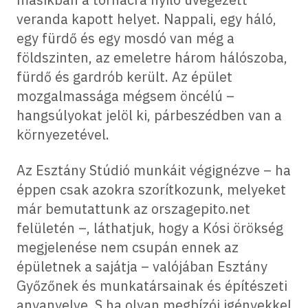
veranda kapott helyet. Nappali, egy háló,
egy fürdő és egy mosdó van még a
földszinten, az emeletre három hálószoba,
fürdő és gardrób került. Az épület
mozgalmassága mégsem öncélú –
hangsúlyokat jelöl ki, párbeszédben van a
környezetével.
Az Esztány Stúdió munkáit végignézve – ha
éppen csak azokra szorítkozunk, melyeket
már bemutattunk az orszagepito.net
felületén –, láthatjuk, hogy a Kósi örökség
megjelenése nem csupán ennek az
épületnek a sajátja – valójában Esztány
Győzőnek és munkatársainak és építészeti
anyanyelve. S ha olyan megbízói igényekkel