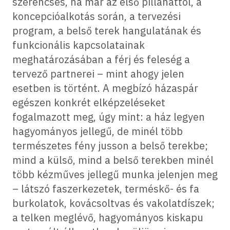
szerencsés, ha már az első pillanattól, a
koncepcióalkotás során, a tervezési
program, a belső terek hangulatának és
funkcionális kapcsolatainak
meghatározásában a férj és feleség a
tervező partnerei – mint ahogy jelen
esetben is történt. A megbízó házaspár
egészen konkrét elképzeléseket
fogalmazott meg, úgy mint: a ház legyen
hagyományos jellegű, de minél több
természetes fény jusson a belső terekbe;
mind a külső, mind a belső terekben minél
több kézműves jellegű munka jelenjen meg
– látszó faszerkezetek, terméskő- és fa
burkolatok, kovácsoltvas és vakolatdíszek;
a telken meglévő, hagyományos kiskapu