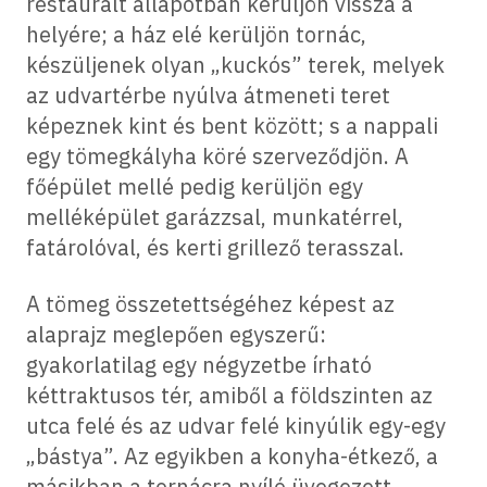
restaurált állapotban kerüljön vissza a
helyére; a ház elé kerüljön tornác,
készüljenek olyan „kuckós” terek, melyek
az udvartérbe nyúlva átmeneti teret
képeznek kint és bent között; s a nappali
egy tömegkályha köré szerveződjön. A
főépület mellé pedig kerüljön egy
melléképület garázzsal, munkatérrel,
fatárolóval, és kerti grillező terasszal.
A tömeg összetettségéhez képest az
alaprajz meglepően egyszerű:
gyakorlatilag egy négyzetbe írható
kéttraktusos tér, amiből a földszinten az
utca felé és az udvar felé kinyúlik egy-egy
„bástya”. Az egyikben a konyha-étkező, a
másikban a tornácra nyíló üvegezett