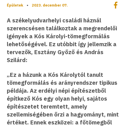
Megoszt
Épületek
•
2023. december 07.
Megos
A székelyudvarhelyi családi háznál
szerencsésen találkoztak a megrendelői
igények a Kós Károlyi-tömegformálás
lehetőségével. Ez utóbbit így jellemzik a
tervezők, Esztány Győző és András
Szilárd:
„Ez a házunk a Kós Károlytól tanult
tömegformálás és arányrendszer tipikus
példája. Az erdélyi népi építészetből
építkező Kós egy olyan helyi, sajátos
építészetet teremtett, amely
szellemiségében őrzi a hagyományt, mint
értéket. Ennek eszközei: a főtömegből