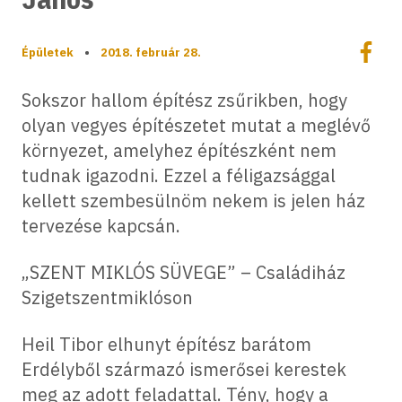
Megoszt
Épületek
•
2018. február 28.
Megos
Sokszor hallom építész zsűrikben, hogy
olyan vegyes építészetet mutat a meglévő
környezet, amelyhez építészként nem
tudnak igazodni. Ezzel a féligazsággal
kellett szembesülnöm nekem is jelen ház
tervezése kapcsán.
„SZENT MIKLÓS SÜVEGE” – Családiház
Szigetszentmiklóson
Heil Tibor elhunyt építész barátom
Erdélyből származó ismerősei kerestek
meg az adott feladattal. Tény, hogy a