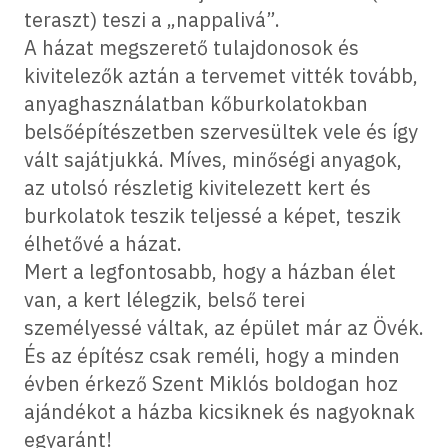
teraszt) teszi a „nappalivá”.
A házat megszerető tulajdonosok és
kivitelezők aztán a tervemet vitték tovább,
anyaghasználatban kőburkolatokban
belsőépítészetben szervesültek vele és így
vált sajátjukká. Míves, minőségi anyagok,
az utolsó részletig kivitelezett kert és
burkolatok teszik teljessé a képet, teszik
élhetővé a házat.
Mert a legfontosabb, hogy a házban élet
van, a kert lélegzik, belső terei
személyessé váltak, az épület már az Övék.
És az építész csak reméli, hogy a minden
évben érkező Szent Miklós boldogan hoz
ajándékot a házba kicsiknek és nagyoknak
egyaránt!