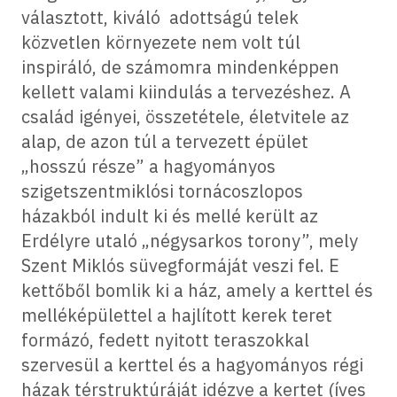
választott, kiváló adottságú telek
közvetlen környezete nem volt túl
inspiráló, de számomra mindenképpen
kellett valami kiindulás a tervezéshez. A
család igényei, összetétele, életvitele az
alap, de azon túl a tervezett épület
„hosszú része” a hagyományos
szigetszentmiklósi tornácoszlopos
házakból indult ki és mellé került az
Erdélyre utaló „négysarkos torony”, mely
Szent Miklós süvegformáját veszi fel. E
kettőből bomlik ki a ház, amely a kerttel és
melléképülettel a hajlított kerek teret
formázó, fedett nyitott teraszokkal
szervesül a kerttel és a hagyományos régi
házak térstruktúráját idézve a kertet (íves