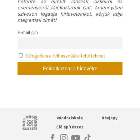
hetente az elmúlt időszak cikkeiről és
eseményeiről tájékoztatjuk Önt. Amennyiben
szívesen fogadja hírleveleinket, kérjük adja
meg email címét!
E-mail cím
Elfogadom a felhasználási feltételeket
Kós Károly Egyesülés
Vándoriskola
Névjegy
Élő építészet