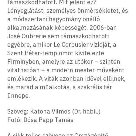
támaszkodhatott. Mit jelent ez?
Lényeglátást, személyes önmérsékletet, és
a módszertani hagyomány önálló
alkalmazásának képességét. 2006-ban
José Oubrerie sem támaszkodhatott
egyébre, amikor Le Corbusier vízióját, a
Szent Péter-templomot kivitelezte
Firminyben, amelyre az utókor – szintén
vitathatóan – a modern mester műveként
emlékezik. A viták azonban idővel elülnek,
és marad a műalkotás, a szakrális tér
ünnepe.
Szöveg: Katona Vilmos (Dr. habil.)
Fotó: Dósa Papp Tamás
A cikk teljes szövege az Országépítő