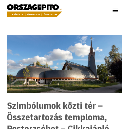
Ugrás a tartalomhoz
Országépítő
Menü
ÉPÍTÉSZET | KÖRNYEZET | TÁRSADALOM
Szimbólumok közti tér –
Összetartozás temploma,
Pesterzsébet – Cikkajánló