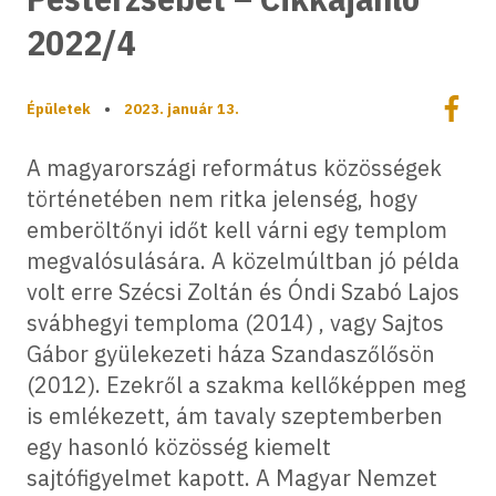
2022/4
Megoszt
Épületek
•
2023. január 13.
Megos
A magyarországi református közösségek
történetében nem ritka jelenség, hogy
emberöltőnyi időt kell várni egy templom
megvalósulására. A közelmúltban jó példa
volt erre Szécsi Zoltán és Óndi Szabó Lajos
svábhegyi temploma (2014) , vagy Sajtos
Gábor gyülekezeti háza Szandaszőlősön
(2012). Ezekről a szakma kellőképpen meg
is emlékezett, ám tavaly szeptemberben
egy hasonló közösség kiemelt
sajtófigyelmet kapott. A Magyar Nemzet