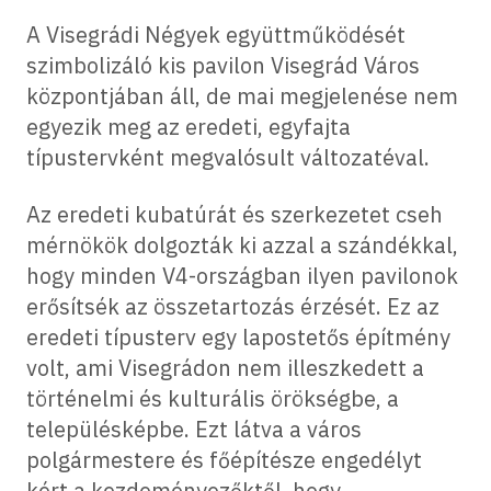
A Visegrádi Négyek együttműködését
szimbolizáló kis pavilon Visegrád Város
központjában áll, de mai megjelenése nem
egyezik meg az eredeti, egyfajta
típustervként megvalósult változatéval.
Az eredeti kubatúrát és szerkezetet cseh
mérnökök dolgozták ki azzal a szándékkal,
hogy minden V4-országban ilyen pavilonok
erősítsék az összetartozás érzését. Ez az
eredeti típusterv egy lapostetős építmény
volt, ami Visegrádon nem illeszkedett a
történelmi és kulturális örökségbe, a
településképbe. Ezt látva a város
polgármestere és főépítésze engedélyt
kért a kezdeményezőktől, hogy