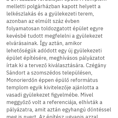
melletti polgárházban kapott helyett a
lelkészlakás és a gyülekezeti terem,
azonban az elmúlt száz évben
folyamatosan toldozgatott épület egyre
kevésbé tudott megfelelni a gyülekezet
elvárásainak. Így aztán, amikor
lehetőségük adódott egy új gyülekezeti
épület építésére, meghívásos pályázatot
írtak ki a tervező kiválasztására. Czégány
Sándort a szomszédos településen,
Monorierdőn éppen épülő református
templom egyik kivitelezője ajánlotta a
vasadi gyülekezet figyelmébe. Mivel
meggyőző volt a referenciája, elhívták a
pályázatra, amit aztán egyhangú döntéssel
meg is nyert. Az építész ugyanis azzal