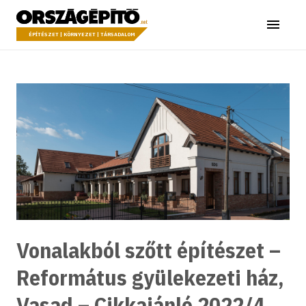
Ugrás a tartalomhoz
Országépítő
Menü
ÉPÍTÉSZET | KÖRNYEZET | TÁRSADALOM
Vonalakból szőtt építészet –
Református gyülekezeti ház,
Vasad – Cikkajánló 2022/4