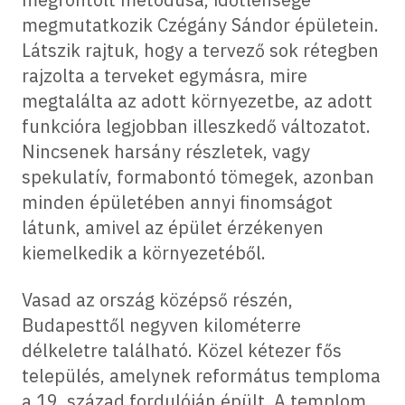
megmutatkozik Czégány Sándor épületein.
Látszik rajtuk, hogy a tervező sok rétegben
rajzolta a terveket egymásra, mire
megtalálta az adott környezetbe, az adott
funkcióra legjobban illeszkedő változatot.
Nincsenek harsány részletek, vagy
spekulatív, formabontó tömegek, azonban
minden épületében annyi finomságot
látunk, amivel az épület érzékenyen
kiemelkedik a környezetéből.
Vasad az ország középső részén,
Budapesttől negyven kilométerre
délkeletre található. Közel kétezer fős
település, amelynek református temploma
a 19. század fordulóján épült. A templom