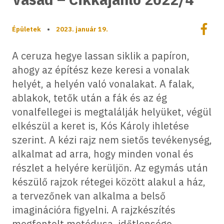
Megoszt
Épületek
•
2023. január 19.
Megos
A ceruza hegye lassan siklik a papíron,
ahogy az építész keze keresi a vonalak
helyét, a helyén való vonalakat. A falak,
ablakok, tetők után a fák és az ég
vonalfellegei is megtalálják helyüket, végül
elkészül a keret is, Kós Károly ihletése
szerint. A kézi rajz nem sietős tevékenység,
alkalmat ad arra, hogy minden vonal és
részlet a helyére kerüljön. Az egymás után
készülő rajzok rétegei között alakul a ház,
a tervezőnek van alkalma a belső
imaginációra figyelni. A rajzkészítés
megfontolt metódusa, időtlensége