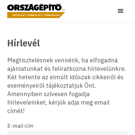
Ugrás a tartalomhoz
Országépítő
Menü
ÉPÍTÉSZET | KÖRNYEZET | TÁRSADALOM
Hírlevél
Megtisztelésnek vennénk, ha elfogadná
ajánlatunkat és feliratkozna hírlevelünkre.
Két hetente az elmúlt időszak cikkeiről és
eseményeiről tájékoztatjuk Önt.
Amennyiben szívesen fogadja
hírleveleinket, kérjük adja meg email
címét!
E-mail cím