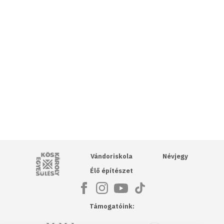
Kós Károly Egyesülés
Vándoriskola
Névjegy
Élő építészet
Támogatóink: