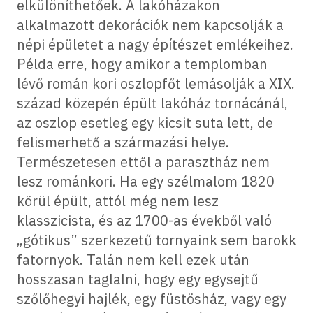
elkülöníthetőek. A lakóházakon
alkalmazott dekorációk nem kapcsolják a
népi épületet a nagy építészet emlékeihez.
Példa erre, hogy amikor a templomban
lévő román kori oszlopfőt lemásolják a XIX.
század közepén épült lakóház tornácánál,
az oszlop esetleg egy kicsit suta lett, de
felismerhető a származási helye.
Természetesen ettől a parasztház nem
lesz románkori. Ha egy szélmalom 1820
körül épült, attól még nem lesz
klasszicista, és az 1700-as évekből való
„gótikus” szerkezetű tornyaink sem barokk
fatornyok. Talán nem kell ezek után
hosszasan taglalni, hogy egy egysejtű
szőlőhegyi hajlék, egy füstösház, vagy egy