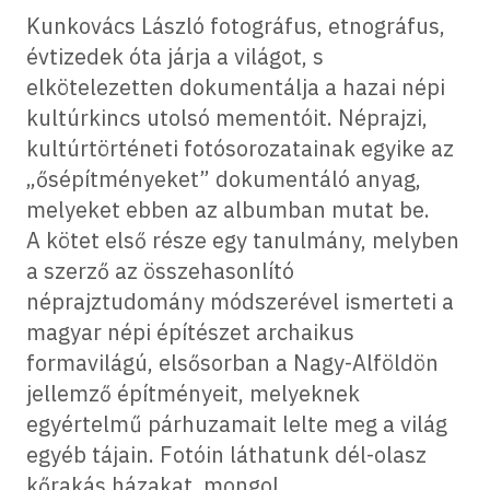
Kunkovács László fotográfus, etnográfus,
évtizedek óta járja a világot, s
elkötelezetten dokumentálja a hazai népi
kultúrkincs utolsó mementóit. Néprajzi,
kultúrtörténeti fotósorozatainak egyike az
„ősépítményeket” dokumentáló anyag,
melyeket ebben az albumban mutat be.
A kötet első része egy tanulmány, melyben
a szerző az összehasonlító
néprajztudomány módszerével ismerteti a
magyar népi építészet archaikus
formavilágú, elsősorban a Nagy-Alföldön
jellemző építményeit, melyeknek
egyértelmű párhuzamait lelte meg a világ
egyéb tájain. Fotóin láthatunk dél-olasz
kőrakás házakat, mongol