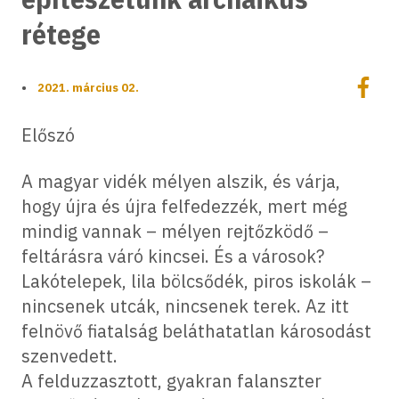
rétege
Megoszt
•
2021. március 02.
Megos
Előszó
A magyar vidék mélyen alszik, és várja,
hogy újra és újra felfedezzék, mert még
mindig vannak – mélyen rejtőzködő –
feltárásra váró kincsei. És a városok?
Lakótelepek, lila bölcsődék, piros iskolák –
nincsenek utcák, nincsenek terek. Az itt
felnövő fiatalság beláthatatlan károsodást
szenvedett.
A felduzzasztott, gyakran falanszter