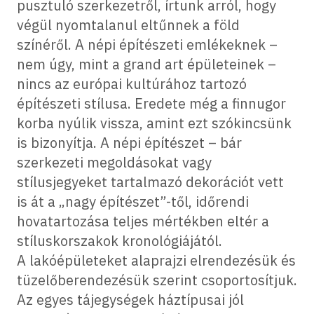
pusztuló szerkezetről, írtunk arról, hogy
végül nyomtalanul eltűnnek a föld
színéről. A népi építészeti emlékeknek –
nem úgy, mint a grand art épületeinek –
nincs az európai kultúrához tartozó
építészeti stílusa. Eredete még a finnugor
korba nyúlik vissza, amint ezt szókincsünk
is bizonyítja. A népi építészet – bár
szerkezeti megoldásokat vagy
stílusjegyeket tartalmazó dekorációt vett
is át a „nagy építészet”-től, időrendi
hovatartozása teljes mértékben eltér a
stíluskorszakok kronológiájától.
A lakóépületeket alaprajzi elrendezésük és
tüzelőberendezésük szerint csoportosítjuk.
Az egyes tájegységek háztípusai jól