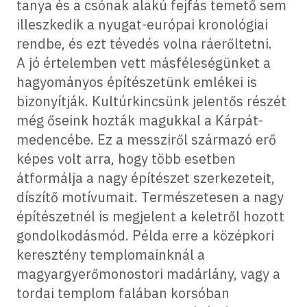
tanya és a csónak alakú fejfás temető sem
illeszkedik a nyugat-európai kronológiai
rendbe, és ezt tévedés volna ráerőltetni.
A jó értelemben vett másféleségünket a
hagyományos építészetünk emlékei is
bizonyítják. Kultúrkincsünk jelentős részét
még őseink hozták magukkal a Kárpát-
medencébe. Ez a messziről származó erő
képes volt arra, hogy több esetben
átformálja a nagy építészet szerkezeteit,
díszítő motívumait. Természetesen a nagy
építészetnél is megjelent a keletről hozott
gondolkodásmód. Példa erre a középkori
keresztény templomainknál a
magyargyerőmonostori madárlány, vagy a
tordai templom falában korsóban