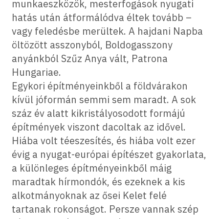
munkaeszközök, mesterfogások nyugati
hatás után átformálódva éltek tovább –
vagy feledésbe merültek. A hajdani Napba
öltözött asszonyból, Boldogasszony
anyánkból Szűz Anya vált, Patrona
Hungariae.
Egykori építményeinkből a földvárakon
kívül jóformán semmi sem maradt. A sok
száz év alatt kikristályosodott formájú
építmények viszont dacoltak az idővel.
Hiába volt téeszesítés, és hiába volt ezer
évig a nyugat-európai építészet gyakorlata,
a különleges építményeinkből máig
maradtak hírmondók, és ezeknek a kis
alkotmányoknak az ősei Kelet felé
tartanak rokonságot. Persze vannak szép