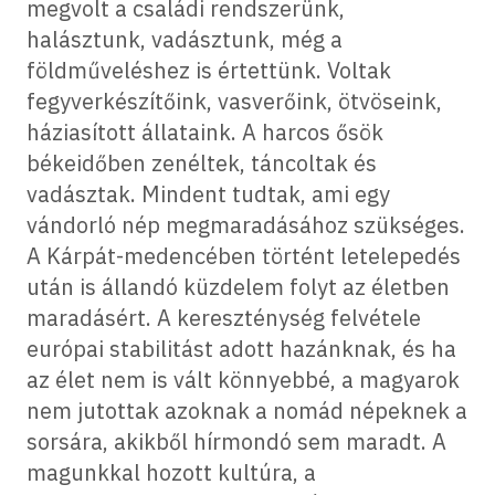
megvolt a családi rendszerünk,
halásztunk, vadásztunk, még a
földműveléshez is értettünk. Voltak
fegyverkészítőink, vasverőink, ötvöseink,
háziasított állataink. A harcos ősök
békeidőben zenéltek, táncoltak és
vadásztak. Mindent tudtak, ami egy
vándorló nép megmaradásához szükséges.
A Kárpát-medencében történt letelepedés
után is állandó küzdelem folyt az életben
maradásért. A kereszténység felvétele
európai stabilitást adott hazánknak, és ha
az élet nem is vált könnyebbé, a magyarok
nem jutottak azoknak a nomád népeknek a
sorsára, akikből hírmondó sem maradt. A
magunkkal hozott kultúra, a