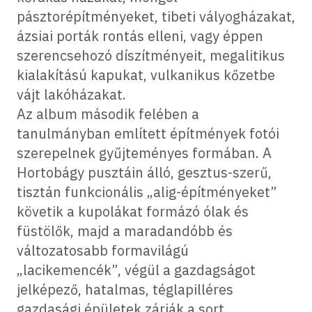
pásztorépítményeket, tibeti vályogházakat,
ázsiai porták rontás elleni, vagy éppen
szerencsehozó díszítményeit, megalitikus
kialakítású kapukat, vulkanikus kőzetbe
vájt lakóházakat.
Az album második felében a
tanulmányban említett építmények fotói
szerepelnek gyűjteményes formában. A
Hortobágy pusztáin álló, gesztus-szerű,
tisztán funkcionális „alig-építményeket”
követik a kupolákat formázó ólak és
füstölők, majd a maradandóbb és
változatosabb formavilágú
„lacikemencék”, végül a gazdagságot
jelképező, hatalmas, téglapilléres
gazdasági épületek zárják a sort.