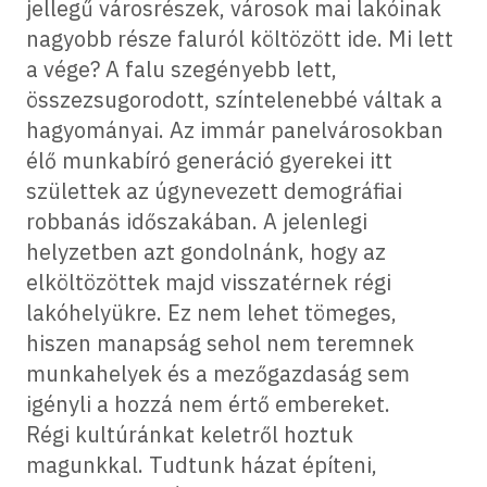
jellegű városrészek, városok mai lakóinak
nagyobb része faluról költözött ide. Mi lett
a vége? A falu szegényebb lett,
összezsugorodott, színtelenebbé váltak a
hagyományai. Az immár panelvárosokban
élő munkabíró generáció gyerekei itt
születtek az úgynevezett demográfiai
robbanás időszakában. A jelenlegi
helyzetben azt gondolnánk, hogy az
elköltözöttek majd visszatérnek régi
lakóhelyükre. Ez nem lehet tömeges,
hiszen manapság sehol nem teremnek
munkahelyek és a mezőgazdaság sem
igényli a hozzá nem értő embereket.
Régi kultúránkat keletről hoztuk
magunkkal. Tudtunk házat építeni,