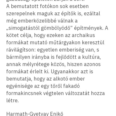
A bemutatott fotókon sok esetben
szerepelnek maguk az építők is, ezáltal
még emberközelibbé válnak a
„simogatástól gömbölyödő” építmények. A
kötet célja, hogy ezeken az archaikus
formákat mutató műtárgyakon keresztül
rávilágítson: egyetlen emberiség van, s
bármilyen irányba is fejlődött a kultúra,
annak mélyrétege közös, hiszen azonos
formákat érlelt ki. Ugyanakkor azt is
bemutatja, hogy az alkotó ember
egyénisége az egy tőről fakadó
formakincsnek végtelen változatát hozza
létre.
Harmath-Gyetvay Enikő