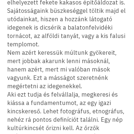
elhelyezett fekete kakasos építőáldozat is.
Sajátosságaink büszkeséggel töltik majd el
utódainkat, hiszen a hozzánk látogató
idegenek is dicsérik a balatonfelvidéki
tornácot, az alföldi tanyát, vagy a kis falusi
templomot.
Nem azért keressük múltunk gyökereit,
mert jobbak akarunk lenni másoknál,
hanem azért, mert mi valóban mások
vagyunk. Ezt a másságot szeretnénk
megértetni az idegenekkel.
Aki ezt tudja és felvállalja, megkeresi és
kiássa a fundamentumot, az egy igazi
kincskereső. Lehet fotográfus, etnográfus,
nehéz rá pontos definíciót találni. Egy nép
kultúrkincsét őrizni kell. Az őrzők