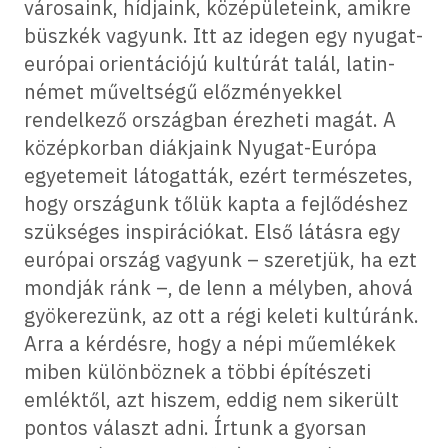
városaink, hídjaink, középületeink, amikre
büszkék vagyunk. Itt az idegen egy nyugat-
európai orientációjú kultúrát talál, latin-
német műveltségű előzményekkel
rendelkező országban érezheti magát. A
középkorban diákjaink Nyugat-Európa
egyetemeit látogatták, ezért természetes,
hogy országunk tőlük kapta a fejlődéshez
szükséges inspirációkat. Első látásra egy
európai ország vagyunk – szeretjük, ha ezt
mondják ránk –, de lenn a mélyben, ahová
gyökerezünk, az ott a régi keleti kultúránk.
Arra a kérdésre, hogy a népi műemlékek
miben különböznek a többi építészeti
emléktől, azt hiszem, eddig nem sikerült
pontos választ adni. Írtunk a gyorsan