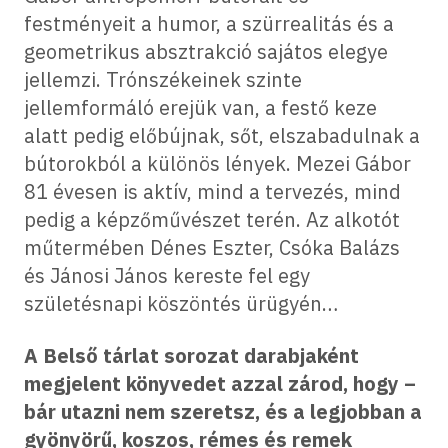
festményeit a humor, a szürrealitás és a
geometrikus absztrakció sajátos elegye
jellemzi. Trónszékeinek szinte
jellemformáló erejük van, a festő keze
alatt pedig előbújnak, sőt, elszabadulnak a
bútorokból a különös lények. Mezei Gábor
81 évesen is aktív, mind a tervezés, mind
pedig a képzőművészet terén. Az alkotót
műtermében Dénes Eszter, Csóka Balázs
és Jánosi János kereste fel egy
születésnapi köszöntés ürügyén…
A Belső tárlat sorozat darabjaként
megjelent könyvedet azzal zárod, hogy –
bár utazni nem szeretsz, és a legjobban a
gyönyörű, koszos, rémes és remek