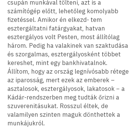
csupán munkával tölteni, azt is a
számítógép előtt, lehetőleg komolyabb
fizetéssel. Amikor én elkezd- tem
esztergáltatni fatárgyakat, hatvan
esztergályos volt Pesten, most állítólag
három. Pedig ha valakinek van szaktudása
és szorgalmas, esztergályosként többet
kereshet, mint egy bankhivatalnok.
Állítom, hogy az ország legnívósabb rétege
az iparosság, mert ezek az emberek –
asztalosok, esztergályosok, lakatosok − a
Kádár-rendszerben meg tudták őrizni a
szuverenitásukat. Rosszul éltek, de
valamilyen szinten maguk dönthettek a
munkájukról.