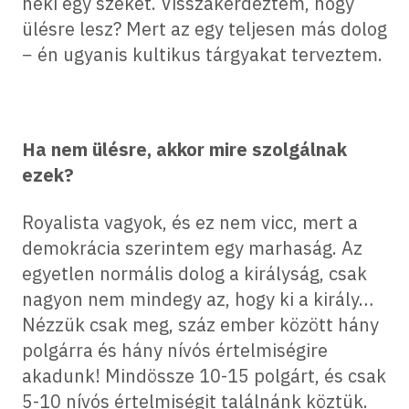
neki egy széket. Visszakérdeztem, hogy
ülésre lesz? Mert az egy teljesen más dolog
− én ugyanis kultikus tárgyakat terveztem.
Ha nem ülésre, akkor mire szolgálnak
ezek?
Royalista vagyok, és ez nem vicc, mert a
demokrácia szerintem egy marhaság. Az
egyetlen normális dolog a királyság, csak
nagyon nem mindegy az, hogy ki a király…
Nézzük csak meg, száz ember között hány
polgárra és hány nívós értelmiségire
akadunk! Mindössze 10-15 polgárt, és csak
5-10 nívós értelmiségit találnánk köztük.