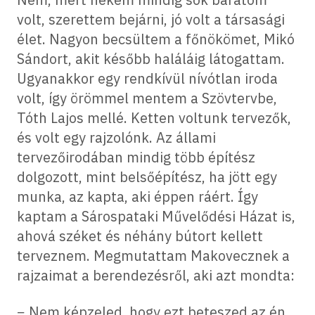
volt, szerettem bejárni, jó volt a társasági
élet. Nagyon becsültem a főnökömet, Mikó
Sándort, akit később haláláig látogattam.
Ugyanakkor egy rendkívül nívótlan iroda
volt, így örömmel mentem a Szövtervbe,
Tóth Lajos mellé. Ketten voltunk tervezők,
és volt egy rajzolónk. Az állami
tervezőirodában mindig több építész
dolgozott, mint belsőépítész, ha jött egy
munka, az kapta, aki éppen ráért. Így
kaptam a Sárospataki Művelődési Házat is,
ahová széket és néhány bútort kellett
terveznem. Megmutattam Makovecznek a
rajzaimat a berendezésről, aki azt mondta:
− Nem képzeled, hogy ezt beteszed az én