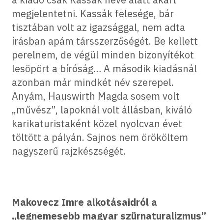
megjelentetni. Kassák felesége, bár
tisztában volt az igazsággal, nem adta
írásban apám társszerzőségét. Be kellett
perelnem, de végül minden bizonyítékot
lesöpört a bíróság… A második kiadásnál
azonban már mindkét név szerepel.
Anyám, Hauswirth Magda sosem volt
„művész”, lapoknál volt állásban, kiváló
karikaturistaként közel nyolcvan évet
töltött a pályán. Sajnos nem örököltem
nagyszerű rajzkészségét.
Makovecz Imre alkotásaidról a
„legnemesebb magyar szürnaturalizmus”