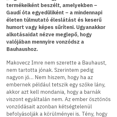
termékeiként beszélt, amelyekben –
Gaudí óta egyedüliként – a mindennapi
életen túlmutató éleslátást és keserű
humort vagy képes sűríteni. Ugyanakkor
alkotásaidat nézve meglepő, hogy
valójában mennyire vonzódsz a
Bauhaushoz.
Makovecz Imre nem szerette a Bauhaust,
nem tartotta jónak. Szerintem pedig
nagyon jó… Nem hiszem, hogy ha az
embernek például tetszik egy szőke lány,
akkor azt kell mondania, hogy a barnák
viszont egyáltalán nem. Az ember ösztönös
vonzódásait azonban kétségtelenül
befolyásolják a körülményei is. Tény, hogy