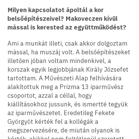
Milyen kapcsolatot ápoltál a kor
belsőépítészeivel? Makoveczen kívül
mással is kerested az együttműködést?
Ami a munkát illeti, csak akkor dolgoztam
mással, ha muszáj volt. A belsőépítészeket
illetően jóban voltam mindenkivel, a
korszak egyik legjobbjának Király Józsefet
tartottam. A Művészeti Alap felhívására
alakítottuk meg a Prizma 13 iparművész
csoportot, azzal a céllal, hogy
kiállításokhoz jussunk, és ismertté tegyük
az iparművészetet. Eredetileg Fekete
Györgyöt kérték fel a kollégák a
megszervezésére, de miután olyanok is
kérték, akikkel nem feltétlenül szeretett