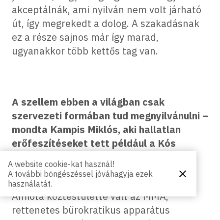
akceptálnák, ami nyilván nem volt járható
út, így megrekedt a dolog. A szakadásnak
ez a része sajnos már így marad,
ugyanakkor több kettős tag van.
A szellem ebben a világban csak
szervezeti formában tud megnyilvánulni –
mondta Kampis Miklós, aki hallatlan
erőfeszítéseket tett például a Kós
Károly Egyesülésben, hogy ez a
A website cookie-kat használ!
szervezet ne ölje meg a szellemet.
A további böngészéssel jóváhagyja ezek
Bezárás
használatát.
Amióta köztestületté vált az MMA,
rettenetes bürokratikus apparátus