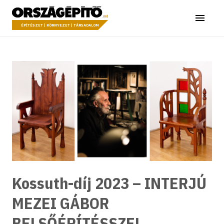
Ugrás a tartalomhoz
Országépítő
Menü
ÉPÍTÉSZET | KÖRNYEZET | TÁRSADALOM
Kossuth-díj 2023 – INTERJÚ
MEZEI GÁBOR
BELSŐÉPÍTÉSSZEL