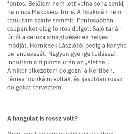
fontos. Belőlem nem lett volna soha senki,
ha nincs Makovecz Imre. A főiskolán nem
tanultam szinte semmit. Pontosabban
csupán két elég fontos dolgot: Sajó tanár
úrtól a ceruza smirglizésének helyes
módját, Hornicsek Lászlótól pedig a konyha
berendezését. Nagyon gyenge tudással
indultam a diploma után az „életbe”.
Amikor elkezdtem dolgozni a Kertiben,
rémes munkáim voltak, és ijesztően rossz
dolgokat terveztem.
A hangulat is rossz volt?
Nem, mert nekem mindig sok barátom