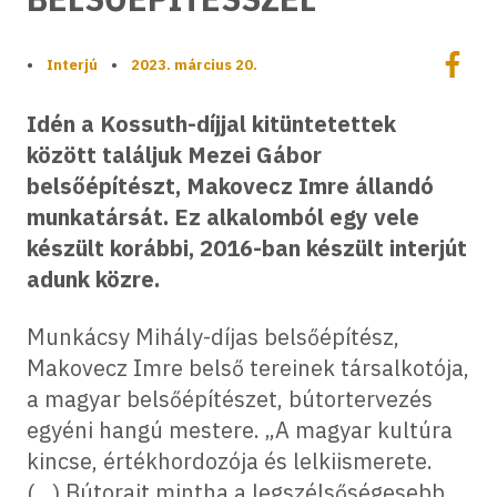
Megoszt
•
Interjú
•
2023. március 20.
Megos
Idén a Kossuth-díjjal kitüntetettek
között találjuk Mezei Gábor
belsőépítészt, Makovecz Imre állandó
munkatársát. Ez alkalomból egy vele
készült korábbi, 2016-ban készült interjút
adunk közre.
Munkácsy Mihály-díjas belsőépítész,
Makovecz Imre belső tereinek társalkotója,
a magyar belsőépítészet, bútortervezés
egyéni hangú mestere. „A magyar kultúra
kincse, értékhordozója és lelkiismerete.
(…) Bútorait mintha a legszélsőségesebb