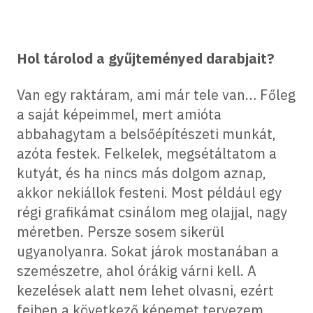
Hol tárolod a gyűjteményed darabjait?
Van egy raktáram, ami már tele van… Főleg
a saját képeimmel, mert amióta
abbahagytam a belsőépítészeti munkát,
azóta festek. Felkelek, megsétáltatom a
kutyát, és ha nincs más dolgom aznap,
akkor nekiállok festeni. Most például egy
régi grafikámat csinálom meg olajjal, nagy
méretben. Persze sosem sikerül
ugyanolyanra. Sokat járok mostanában a
szemészetre, ahol órákig várni kell. A
kezelések alatt nem lehet olvasni, ezért
fejben a következő képemet tervezem.