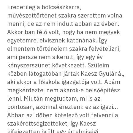
Eredetileg a bölcsészkarra,
művészettörténet szakra szerettem volna
menni, de az nem indult abban az évben.
Akkoriban félő volt, hogy ha nem megyek
egyetemre, elvisznek katonának. Így
elmentem történelem szakra felvételizni,
ami persze nem sikerült, így egy év
kényszerszünet következett. Szüleim
közben látogatóban jártak Kaesz Gyulánál,
aki akkor a főiskola igazgatója volt. Apám
megkérdezte, nem akarok-e belsőépítész
lenni. Miután megtudtam, mi is az
pontosan, azonnal éreztem: ez az igazi…
Abban az időben kötelező volt felvenni a
szakérettségizetteket, így Kaesz
kifejezetten örült egy értelmiségi