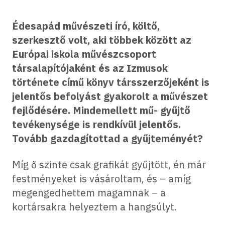
Édesapád művészeti író, költő,
szerkesztő volt, aki többek között az
Európai iskola művészcsoport
társalapítójaként és az Izmusok
története című könyv társszerzőjeként is
jelentős befolyást gyakorolt a művészet
fejlődésére. Mindemellett mű- gyűjtő
tevékenysége is rendkívül jelentős.
Tovább gazdagítottad a gyűjteményét?
Míg ő szinte csak grafikát gyűjtött, én már
festményeket is vásároltam, és – amíg
megengedhettem magamnak − a
kortársakra helyeztem a hangsúlyt.