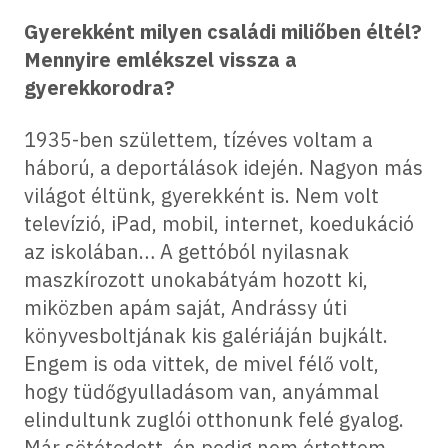
Gyerekként milyen családi miliőben éltél?
Mennyire emlékszel vissza a
gyerekkorodra?
1935-ben születtem, tízéves voltam a
háború, a deportálások idején. Nagyon más
világot éltünk, gyerekként is. Nem volt
televízió, iPad, mobil, internet, koedukáció
az iskolában… A gettóból nyilasnak
maszkírozott unokabátyám hozott ki,
miközben apám saját, Andrássy úti
könyvesboltjának kis galériáján bujkált.
Engem is oda vittek, de mivel félő volt,
hogy tüdőgyulladásom van, anyámmal
elindultunk zuglói otthonunk felé gyalog.
Már sötétedett, én pedig nem értettem,