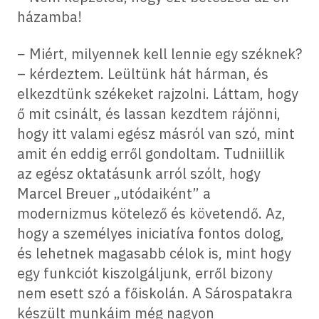
házamba!
− Miért, milyennek kell lennie egy széknek?
– kérdeztem. Leültünk hát hárman, és
elkezdtünk székeket rajzolni. Láttam, hogy
ő mit csinált, és lassan kezdtem rájönni,
hogy itt valami egész másról van szó, mint
amit én eddig erről gondoltam. Tudniillik
az egész oktatásunk arról szólt, hogy
Marcel Breuer „utódaiként” a
modernizmus kötelező és követendő. Az,
hogy a személyes iniciatíva fontos dolog,
és lehetnek magasabb célok is, mint hogy
egy funkciót kiszolgáljunk, erről bizony
nem esett szó a főiskolán. A Sárospatakra
készült munkáim még nagyon