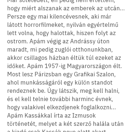
hogy miért alszanak az emberek az utcán…
Persze egy mai kilencévesnek, aki már
látott horrorfilmeket, nyilván egyértelmű
lett volna, hogy halottak, hiszen folyt az
ostrom. Apám végig az Andrássy úton
maradt, mi pedig zuglói otthonunkban,
akkor csillagos házban éltük túl ezeket az
időket. Apám 1957-ig Magyarországon élt.
Most lesz Párizsban egy Grafikai Szalon,
ahol munkásságáról egy külön standot
rendeznek be. Úgy látszik, meg kell halni,
és el kell telnie további harminc évnek,
hogy valakivel elkezdjenek foglalkozni…
Apám Kassákkal írta az Izmusok
történetét, melyet a két szerző halála után
a kiadó csak Kassák neve alatt akart