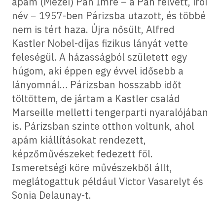
apám (Mezei) Pán Imre – a Pán felvett, írói
név − 1957-ben Párizsba utazott, és többé
nem is tért haza. Újra nősült, Alfred
Kastler Nobel-díjas fizikus lányát vette
feleségül. A házasságból született egy
húgom, aki éppen egy évvel idősebb a
lányomnál… Párizsban hosszabb időt
töltöttem, de jártam a Kastler család
Marseille melletti tengerparti nyaralójában
is. Párizsban szinte otthon voltunk, ahol
apám kiállításokat rendezett,
képzőművészeket fedezett föl.
Ismeretségi köre művészekből állt,
meglátogattuk például Victor Vasarelyt és
Sonia Delaunay-t.