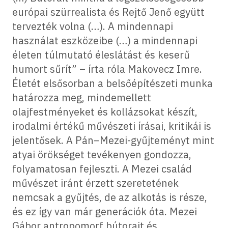
európai szürrealista és Rejtő Jenő együtt
tervezték volna (…). A mindennapi
használat eszközeibe (…) a mindennapi
életen túlmutató éleslátást és keserű
humort sűrít” – írta róla Makovecz Imre.
Életét elsősorban a belsőépítészeti munka
határozza meg, mindemellett
olajfestményeket és kollázsokat készít,
irodalmi értékű művészeti írásai, kritikái is
jelentősek. A Pán−Mezei-gyűjteményt mint
atyai örökséget tevékenyen gondozza,
folyamatosan fejleszti. A Mezei család
művészet iránt érzett szeretetének
nemcsak a gyűjtés, de az alkotás is része,
és ez így van már generációk óta. Mezei
Gábor antropomorf bútorait és