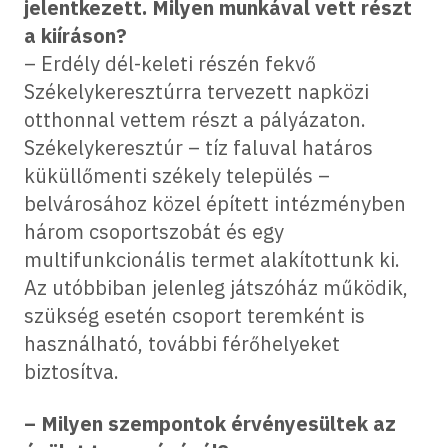
jelentkezett. Milyen munkával vett részt
a kiíráson?
– Erdély dél-keleti részén fekvő
Székelykeresztúrra tervezett napközi
otthonnal vettem részt a pályázaton.
Székelykeresztúr – tíz faluval határos
küküllőmenti székely település –
belvárosához közel épített intézményben
három csoportszobát és egy
multifunkcionális termet alakítottunk ki.
Az utóbbiban jelenleg játszóház működik,
szükség esetén csoport teremként is
használható, további férőhelyeket
biztosítva.
– Milyen szempontok érvényesültek az