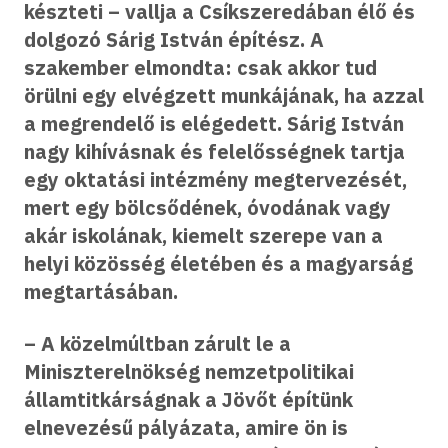
készteti – vallja a Csíkszeredában élő és
dolgozó Sárig István építész. A
szakember elmondta: csak akkor tud
örülni egy elvégzett munkájának, ha azzal
a megrendelő is elégedett. Sárig István
nagy kihívásnak és felelősségnek tartja
egy oktatási intézmény megtervezését,
mert egy bölcsődének, óvodának vagy
akár iskolának, kiemelt szerepe van a
helyi közösség életében és a magyarság
megtartásában.
– A közelmúltban zárult le a
Miniszterelnökség nemzetpolitikai
államtitkárságnak a Jövőt építünk
elnevezésű pályázata, amire ön is