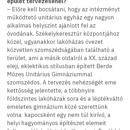
épület tervezésénél?
– Előre kell bocsátani, hogy az intézményt
működtető unitárius egyház egy nagyon
alkalmas helyszínt ajánlott fel az
óvodának. Székelykeresztúr központjához
közel, ugyanakkor lakóházas övezet
közvetlen szomszédságában található a
terület, ami a másik oldalról a XX. század
eleji, eklektikus stílusban épített Berde
Mózes Unitárius Gimnáziummal
szomszédos. A tervezés nehézségét eme
kettősség jelentette, a többnyire
földszintes lakóházak sora és a léptékváltó
emeletes gimnázium közé szerettünk
volna kapocsként egy nem túl kirívó, a
helyi hagyományos építészet elemeit