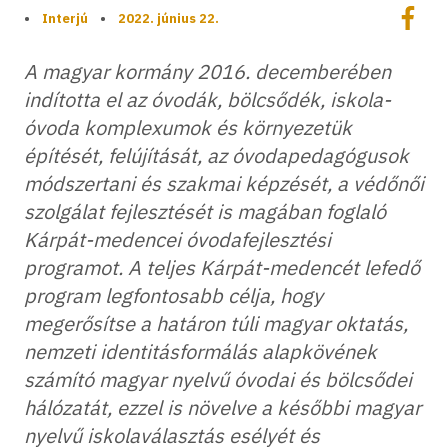
Megoszt
•
Interjú
•
2022. június 22.
Megos
A magyar kormány 2016. decemberében
indította el az óvodák, bölcsődék, iskola-
óvoda komplexumok és környezetük
építését, felújítását, az óvodapedagógusok
módszertani és szakmai képzését, a védőnői
szolgálat fejlesztését is magában foglaló
Kárpát-medencei óvodafejlesztési
programot. A teljes Kárpát-medencét lefedő
program legfontosabb célja, hogy
megerősítse a határon túli magyar oktatás,
nemzeti identitásformálás alapkövének
számító magyar nyelvű óvodai és bölcsődei
hálózatát, ezzel is növelve a későbbi magyar
nyelvű iskolaválasztás esélyét és