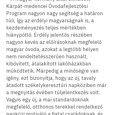
Kárpát-medencei Óvodafejlesztési
Program nagyon nagy segítség a határon
túli, így az erdélyi magyarságnak is, a
kezdeményezés teljes mértékben
hiánypótló. Erdély jelentős részében
nagyon kevés az előírásoknak megfelelő
magyar óvoda, azokat a legtöbb helyen
nem rendeltetésszerűen használt,
kibővített, átalakított lakóházakban
működtetik. Márpedig a minőségre van
igény, ezt bizonyítja, hogy az új, tavaly
átadott székelykeresztúri napköziben már
a megnyitás évében túljelentkezés volt.
Vagyis egy új, a mai standardoknak
megfelelő, otthonos terekkel rendelkező
napközi motiváló a fiatal családoknak, és