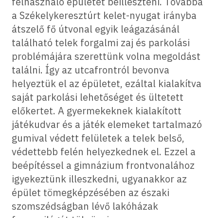
felhasználó épületet beilleszteni. Továbbá
a Székelykeresztúrt kelet-nyugat irányba
átszelő fő útvonal egyik leágazásánál
található telek forgalmi zaj és parkolási
problémájára szerettünk volna megoldást
találni. Így az utcafrontról bevonva
helyeztük el az épületet, ezáltal kialakítva
saját parkolási lehetőséget és ültetett
előkertet. A gyermekeknek kialakított
játékudvar és a játék elemeket tartalmazó
gumival védett felületek a telek belső,
védettebb felén helyezkednek el. Ezzel a
beépítéssel a gimnázium frontvonalához
igyekeztünk illeszkedni, ugyanakkor az
épület tömegképzésében az északi
szomszédságban lévő lakóházak