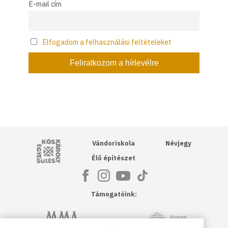
E-mail cím
Elfogadom a felhasználási feltételeket
Kós Károly Egyesülés
Vándoriskola
Névjegy
Élő építészet
Támogatóink:
NKA
Magyar Művészeti Akadémia