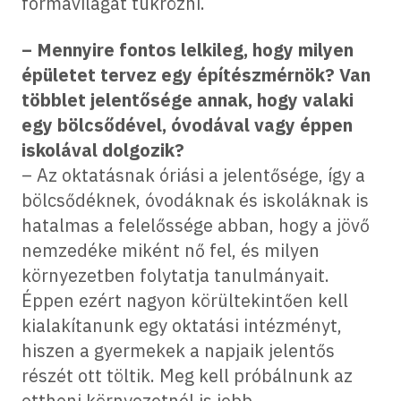
formavilágát tükrözni.
– Mennyire fontos lelkileg, hogy milyen
épületet tervez egy építészmérnök? Van
többlet jelentősége annak, hogy valaki
egy bölcsődével, óvodával vagy éppen
iskolával dolgozik?
– Az oktatásnak óriási a jelentősége, így a
bölcsődéknek, óvodáknak és iskoláknak is
hatalmas a felelőssége abban, hogy a jövő
nemzedéke miként nő fel, és milyen
környezetben folytatja tanulmányait.
Éppen ezért nagyon körültekintően kell
kialakítanunk egy oktatási intézményt,
hiszen a gyermekek a napjaik jelentős
részét ott töltik. Meg kell próbálnunk az
otthoni környezetnél is jobb