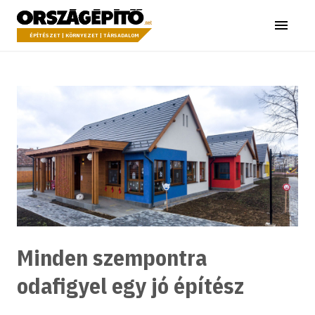
Ugrás a tartalomhoz
Országépítő
Menü
ÉPÍTÉSZET | KÖRNYEZET | TÁRSADALOM
Minden szempontra
odafigyel egy jó építész