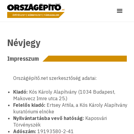
Ugrás a tartalomhoz
Országépítő
Menü
ÉPÍTÉSZET | KÖRNYEZET | TÁRSADALOM
Névjegy
Impresszum
Országépítő.net szerkesztőség adatai:
Kiadó:
Kós Károly Alapítvány (1034 Budapest,
Makovecz Imre utca 25.)
Felelős kiadó:
Ertsey Attila, a Kós Károly Alapítvány
kuratóriumi elnöke
Nyilvántartásba vevő hatóság:
Kaposvári
Törvényszék
Adószám:
19193580-2-41