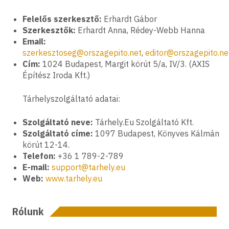
Felelős szerkesztő:
Erhardt Gábor
Szerkesztők:
Erhardt Anna, Rédey-Webb Hanna
Email:
szerkesztoseg@orszagepito.net
,
editor@orszagepito.ne
Cím:
1024 Budapest, Margit körút 5/a, IV/3. (AXIS
Építész Iroda Kft.)
Tárhelyszolgáltató adatai:
Szolgáltató neve:
Tárhely.Eu Szolgáltató Kft.
Szolgáltató címe:
1097 Budapest, Könyves Kálmán
körút 12-14.
Telefon:
+36 1 789-2-789
E-mail:
support@tarhely.eu
Web:
www.tarhely.eu
Rólunk