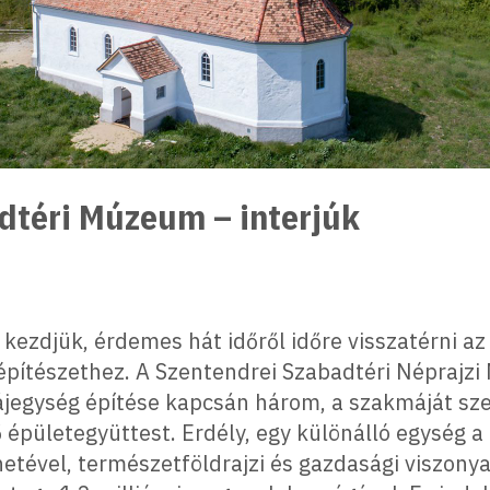
dtéri Múzeum – interjúk
 kezdjük, érdemes hát időről időre visszatérni az
i építészethez. A Szentendrei Szabadtéri Néprajz
jegység építése kapcsán három, a szakmáját sz
 épületegyüttest. Erdély, egy különálló egység 
netével, természetföldrajzi és gazdasági viszonya