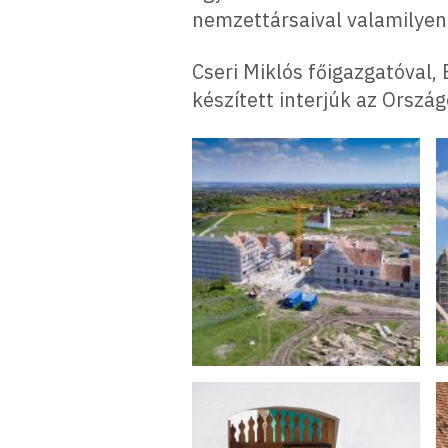
nemzettársaival valamilyen s
Cseri Miklós főigazgatóval,
készített interjúk az Orsz