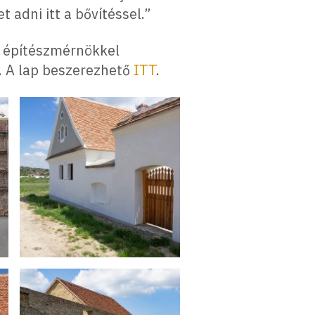
 adni itt a bővítéssel.”
ia építészmérnökkel
. A lap beszerezhető
ITT
.