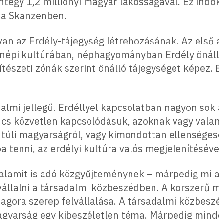
mintegy 1,2 milliónyi magyar lakosságával. Ez indok
 a Skanzenben.
an az Erdély-tájegység létrehozásának. Az els
népi kultúrában, néphagyományban Erdély önálló 
ítészeti zónák szerint önálló tájegységet képez.
lmi jellegű. Erdéllyel kapcsolatban nagyon sok 
cs közvetlen kapcsolódásuk, azoknak vagy valam
túli magyarságról, vagy kimondottan ellenségese
a tenni, az erdélyi kultúra valós megjelenítéséve
lamit is adó közgyűjteménynek – márpedig mi a
 vállalni a társadalmi közbeszédben. A korszerű
 agora szerep felvállalása. A társadalmi közbesz
magyarság egy kibeszéletlen téma. Márpedig min