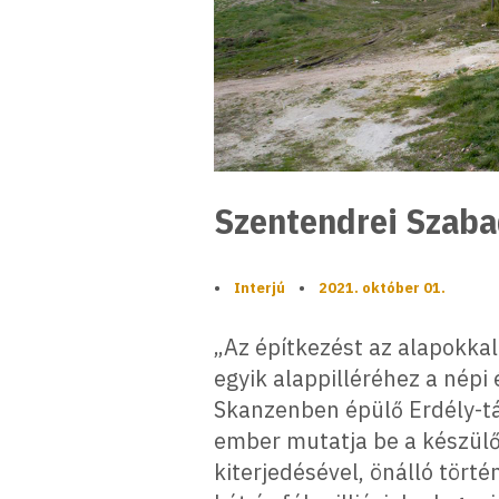
Szentendrei Szaba
•
Interjú
•
2021. október 01.
„Az építkezést az alapokkal
egyik alappilléréhez a nép
Skanzenben épülő Erdély-tá
ember mutatja be a készülő
kiterjedésével, önálló törté