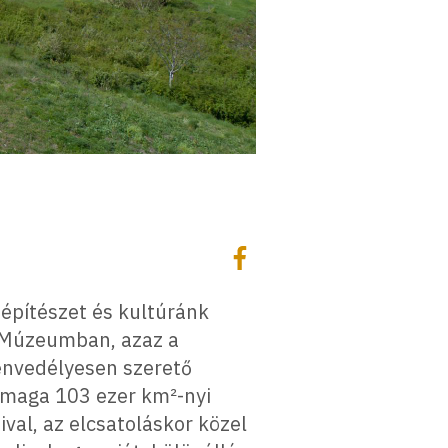
Megosztás
Megosztás Facebookon
 építészet és kultúránk
i Múzeumban, azaz a
envedélyesen szerető
a maga 103 ezer km²-nyi
ival, az elcsatoláskor közel