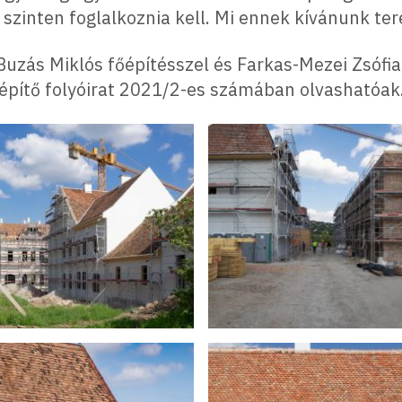
zinten foglalkoznia kell. Mi ennek kívánunk teret
 Buzás Miklós főépítésszel és Farkas-Mezei Zsóf
ágépítő folyóirat 2021/2-es számában olvashatóak