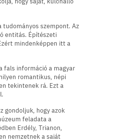
olja, hogy saját, különálló
ő a tudományos szempont. Az
entitás. Építészeti
 Ezért mindenképpen itt a
a fals információ a magyar
ilyen romantikus, népi
n tekintenek rá. Ezt a
l.
z gondoljuk, hogy azok
 múzeum feladata a
édben Erdély, Trianon,
den nemzetnek a saját