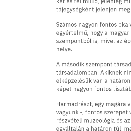
két és fél millió, jelenleg 
tájegységként jelenjen meg
Számos nagyon fontos oka v
egyértelmű, hogy a magyar 
szempontból is, mivel az ép
helye.
A második szempont társada
társadalomban. Akiknek nin
elképzelésük van a határon 
képet nagyon fontos tisztáb
Harmadrészt, egy magára va
vagyunk -, fontos szerepet
részvételi muzeológia és az
egyáltalán a határon túli 