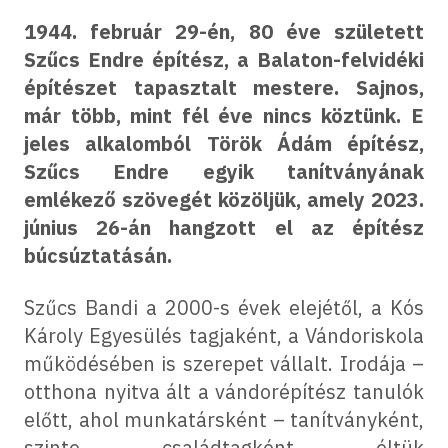
1944. február 29-én, 80 éve született
Szűcs Endre építész, a Balaton-felvidéki
építészet tapasztalt mestere. Sajnos,
már több, mint fél éve nincs köztünk. E
jeles alkalomból Török Ádám építész,
Szűcs Endre egyik tanítványának
emlékező szövegét közöljük, amely 2023.
június 26-án hangzott el az építész
búcsúztatásán.
Szűcs Bandi a 2000-s évek elejétől, a Kós
Károly Egyesülés tagjaként, a Vándoriskola
működésében is szerepet vállalt. Irodája –
otthona nyitva ált a vándorépítész tanulók
előtt, ahol munkatársként – tanítványként,
szinte családtagként éltük