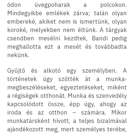
ódon üvegpoharak a polcokon.
Mindegyikbe emlékek zárva; talán olyan
embereké, akiket nem is ismertünk, olyan
koroké, melyekben nem éltünk. A tárgyak
csendben mesélni kezdtek, Bandi pedig
meghallotta ezt a mesét és továbbadta
nekünk.
Gyűjtő és alkotó egy személyben. A
történetek úgy szőtték át a munka-
megbeszéléseket, egyeztetéseket, miként
a régiségek otthonát. Munka és szenvedély
kapcsolódott össze, épp úgy, ahogy az
iroda és az otthon – számára. Mikor
munkatársként hívott, a teljes bizalmával
ajándékozott meg, mert személyes terébe,