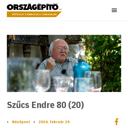
Ugrás a tartalomhoz
Országépítő
Menü
ÉPÍTÉSZET | KÖRNYEZET | TÁRSADALOM
Szűcs Endre 80 (20)
Megoszt
•
Nézőpont
•
2024. február 29.
Megos