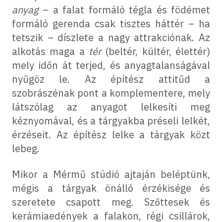
anyag
– a falat formáló tégla és födémet
formáló gerenda csak tisztes háttér – ha
tetszik – díszlete a nagy attrakciónak. Az
alkotás maga a
tér
(beltér, kültér, élettér)
mely időn át terjed, és anyagtalanságával
nyűgöz le. Az építész attitűd a
szobrászénak pont a komplementere, mely
látszólag az anyagot lelkesíti meg
kéznyomával, és a tárgyakba préseli lelkét,
érzéseit. Az építész lelke a tárgyak közt
lebeg.
Mikor a Mérmű stúdió ajtaján beléptünk,
mégis a tárgyak önálló érzékisége és
szeretete csapott meg. Szőttesek és
kerámiaedények a falakon, régi csillárok,