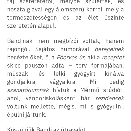
táj szeretetéről, melybe születtek, és
nosztalgiával egy álomszerű korról, mely a
természetességen és az élet őszinte
szeretetén alapul.
Bandinak nem megbízói voltak, hanem
rajongói. Sajátos humorával
betegeinek
becézte őket, ő, a
Főorvos úr
, aki a
receptet
skicc pauszon adta – terv formájában,
műszaki és lelki gyógyírt kínálva
gondjaikra, vágyaikra. Mi pedig
szanatóriumnak
hívtuk a Mérmű stúdiót,
ahol, vándoriskolásként bár
rezidensek
voltunk mellette, mégis, mi is gyógyulni,
épülni jártunk.
Köszönjük Bandi az útravalót.