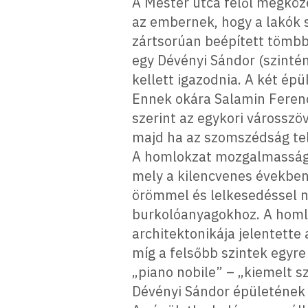
A Mester utca felől megköz
az embernek, hogy a lakók s
zártsorúan beépített tömbbe
egy Dévényi Sándor (szintén
kellett igazodnia. A két ép
Ennek okára Salamin Ferenc,
szerint az egykori városszö
majd ha az szomszédság telj
A homlokzat mozgalmassága,
mely a kilencvenes években
örömmel és lelkesedéssel ny
burkolóanyagokhoz. A homlo
architektonikája jelentette 
míg a felsőbb szintek egyr
„piano nobile” – „kiemelt s
Dévényi Sándor épületének 