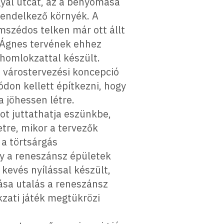
yal utcát, az a benyomása
rendelkező környék. A
mszédos telken már ott állt
r Ágnes tervének ehhez
 homlokzattal készült.
i várostervezési koncepció
ódon kellett építkezni, hogy
 jöhessen létre.
ot juttathatja eszünkbe,
tre, mikor a tervezők
 a törtsárgás
y a reneszánsz épületek
 kevés nyílással készült,
ása utalás a reneszánsz
kzati játék megtükrözi