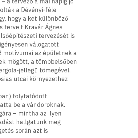
– a tervező a mai napig jó
olták a Dévényi-féle
gy, hogy a két különböző
 terveit Kravár Ágnes
lsőépítészeti tervezését is
 igényesen válogatott
tő motívumai az épületnek a
etek mögött, a tömbbelsőben
pergola-jellegű tömegével.
osias utcai környezethez
ban) folytatódott
tatta be a vándoroknak.
ára – mintha az ilyen
őadást hallgatunk meg
etés során azt is