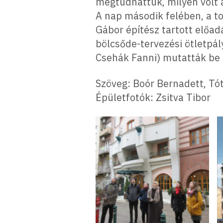
megtudhattuk, milyen volt a
A nap második felében, a t
Gábor építész tartott előad
bölcsőde-tervezési ötletpá
Csehák Fanni) mutatták be
Szöveg: Boór Bernadett, T
Épületfotók: Zsitva Tibor