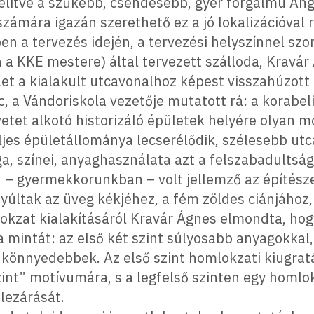
elítve a szűkebb, csendesebb, gyér forgalmú Ang
zámára igazán szerethető ez a jó lokalizációval 
n a tervezés idején, a tervezési helyszínnel szo
 a KKE mestere) által tervezett szálloda, Kravá
ület a kialakult utcavonalhoz képest visszahúzott
 a Vándoriskola vezetője mutatott rá: a korabel
vetet alkotó historizáló épületek helyére olyan m
es épületállománya lecserélődik, szélesebb utca
 színei, anyaghasználata azt a felszabadultság
 – gyermekkorunkban – volt jellemző az építésze
últak az üveg kékjéhez, a fém zöldes ciánjához,
kzat kialakításáról Kravár Ágnes elmondta, hog
a mintát: az első két szint súlyosabb anyagokkal,
e könnyedebbek. Az első szint homlokzati kiugrat
zint” motívumára, s a legfelső szinten egy homlo
lezárását.