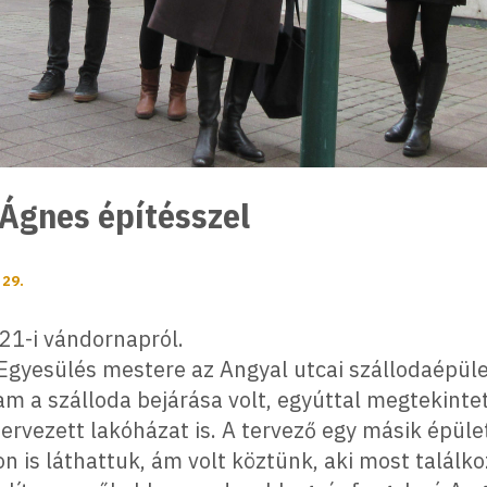
Ágnes építésszel
 29.
21-i vándornapról.
Egyesülés mestere az Angyal utcai szállodaépüle
am a szálloda bejárása volt, egyúttal megtekinte
 tervezett lakóházat is. A tervező egy másik épüle
 is láthattuk, ám volt köztünk, aki most találkoz