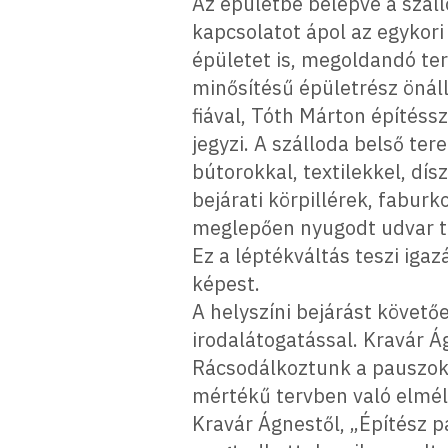
Az épületbe belépve a száll
kapcsolatot ápol az egykori
épületet is, megoldandó ter
minősítésű épületrész öná
fiával, Tóth Márton építéssz
jegyzi. A szálloda belső te
bútorokkal, textilekkel, dí
bejárati körpillérek, fabur
meglepően nyugodt udvar ter
Ez a léptékváltás teszi iga
képest.
A helyszíni bejárást követ
irodalátogatással. Kravár 
Rácsodálkoztunk a pauszokr
mértékű tervben való elmél
Kravár Ágnestől, „Építész 