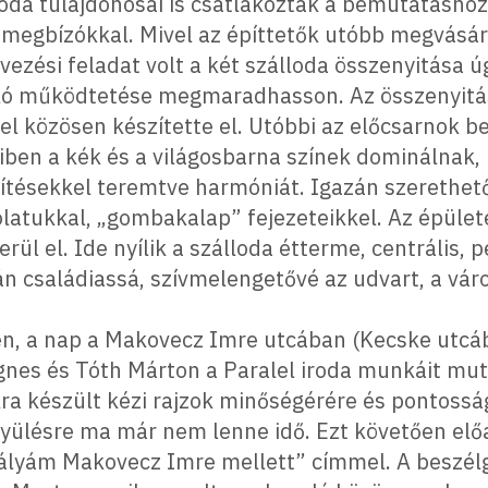
oda tulajdonosai is csatlakoztak a bemutatáshoz 
 megbízókkal. Mivel az építtetők utóbb megvásár
vezési feladat volt a két szálloda összenyitása ú
lló működtetése megmaradhasson. Az összenyitás
el közösen készítette el. Utóbbi az előcsarnok be
reiben a kék és a világosbarna színek dominálnak,
szítésekkel teremtve harmóniát. Igazán szerethe
kolatukkal, „gombakalap” fejezeteikkel. Az épül
ül el. Ide nyílik a szálloda étterme, centrális, 
zán családiassá, szívmelengetővé az udvart, a vár
ően, a nap a Makovecz Imre utcában (Kecske utcá
Ágnes és Tóth Márton a Paralel iroda munkáit mu
a készült kézi rajzok minőségérére és pontosság
yülésre ma már nem lenne idő. Ezt követően el
pályám Makovecz Imre mellett” címmel. A beszélg