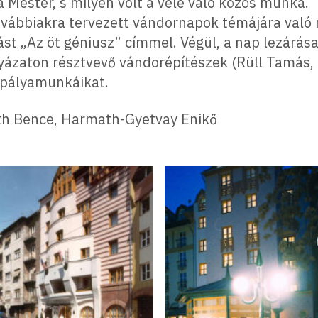
 Mester, s milyen volt a vele való közös munka.
ovábbiakra tervezett vándornapok témájára való
ást „Az öt géniusz” címmel. Végül, a nap lezárása
lyázaton résztvevő vándorépítészek (Rüll Tamás,
 pályamunkáikat.
óth Bence, Harmath-Gyetvay Enikő