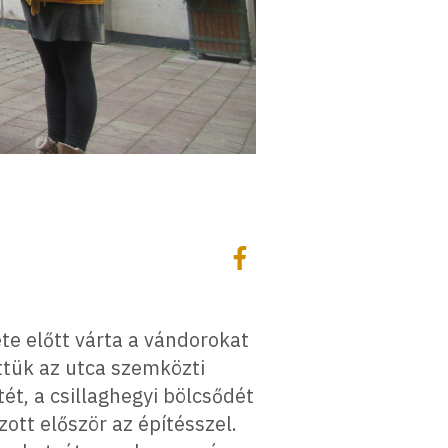
Megosztás
Megosztás Facebookon
te előtt várta a vándorokat
ttük az utca szemközti
tét, a csillaghegyi bölcsődét
ott először az építésszel.