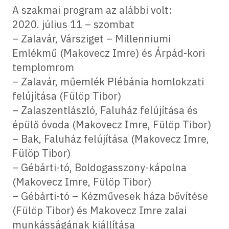
A szakmai program az alábbi volt:
2020. július 11 – szombat
– Zalavár, Vársziget – Millenniumi
Emlékmű (Makovecz Imre) és Árpád-kori
templomrom
– Zalavár, műemlék Plébánia homlokzati
felújítása (Fülöp Tibor)
– Zalaszentlászló, Faluház felújítása és
épülő óvoda (Makovecz Imre, Fülöp Tibor)
– Bak, Faluház felújítása (Makovecz Imre,
Fülöp Tibor)
– Gébárti-tó, Boldogasszony-kápolna
(Makovecz Imre, Fülöp Tibor)
– Gébárti-tó – Kézművesek háza bővítése
(Fülöp Tibor) és Makovecz Imre zalai
munkásságának kiállítása