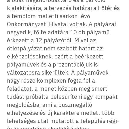
kialakítására, a tervezés határai a Főtér és
a templom melletti sarkon lévő
Önkormányzati Hivatal voltak. A pályázat
negyedik, fő feladatára 10 db pályamű
érkezett a 12 pályázótól. Mivel az
ötletpályázat nem szabott határt az
elképzeléseknek, ezért a beérkezett
pályaművek és a prezentációjuk is
változatosra sikerültek. A pályaművek
nagy része komplexen fogta fel a
feladatot, a menet közben megismert
tudást próbálta belesűríteni egy kompakt
megoldásba, ami a buszmegálló
elhelyezése és új karaktere mellett több
lehetséges utat mutatott a település régi-
új központjának kialakításához.