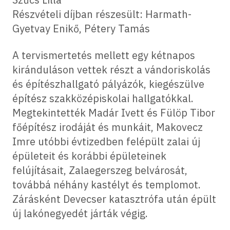
Részvételi díjban részesült: Harmath-
Gyetvay Enikő, Pétery Tamás
A tervismertetés mellett egy kétnapos
kiránduláson vettek részt a vándoriskolás
és építészhallgató pályázók, kiegészülve
építész szakközépiskolai hallgatókkal.
Megtekintették Madár Ivett és Fülöp Tibor
főépítész irodáját és munkáit, Makovecz
Imre utóbbi évtizedben felépült zalai új
épületeit és korábbi épületeinek
felújításait, Zalaegerszeg belvárosát,
továbbá néhány kastélyt és templomot.
Zárásként Devecser katasztrófa után épült
új lakónegyedét járták végig.