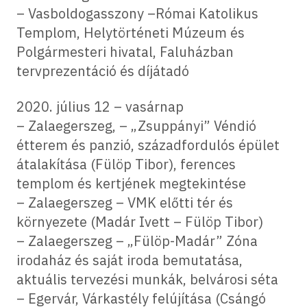
– Vasboldogasszony –Római Katolikus
Templom, Helytörténeti Múzeum és
Polgármesteri hivatal, Faluházban
tervprezentáció és díjátadó
2020. július 12 – vasárnap
– Zalaegerszeg, – „Zsuppányi” Véndió
étterem és panzió, századfordulós épület
átalakítása (Fülöp Tibor), ferences
templom és kertjének megtekintése
– Zalaegerszeg – VMK előtti tér és
környezete (Madár Ivett – Fülöp Tibor)
– Zalaegerszeg – „Fülöp-Madár” Zóna
irodaház és saját iroda bemutatása,
aktuális tervezési munkák, belvárosi séta
– Egervár, Várkastély felújítása (Csángó