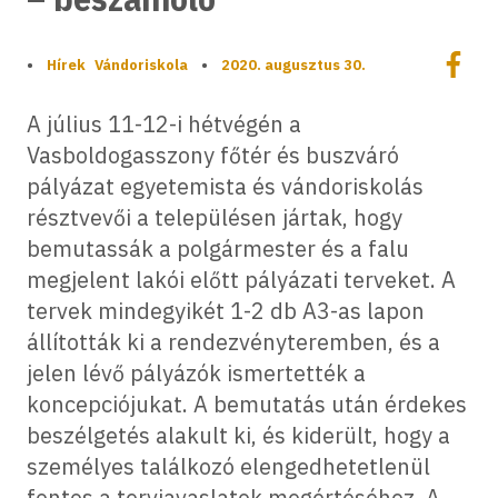
Megoszt
•
Hírek
Vándoriskola
•
2020. augusztus 30.
Megos
A július 11-12-i hétvégén a
Vasboldogasszony főtér és buszváró
pályázat egyetemista és vándoriskolás
résztvevői a településen jártak, hogy
bemutassák a polgármester és a falu
megjelent lakói előtt pályázati terveket. A
tervek mindegyikét 1-2 db A3-as lapon
állították ki a rendezvényteremben, és a
jelen lévő pályázók ismertették a
koncepciójukat. A bemutatás után érdekes
beszélgetés alakult ki, és kiderült, hogy a
személyes találkozó elengedhetetlenül
fontos a tervjavaslatok megértéséhez. A