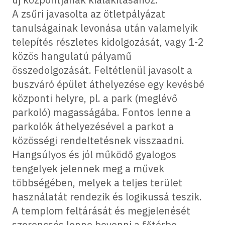
A zsűri javasolta az ötletpályázat
tanulságainak levonása után valamelyik
telepítés részletes kidolgozását, vagy 1-2
közös hangulatú pályamű
összedolgozását. Feltétlenül javasolt a
buszváró épület áthelyezése egy kevésbé
központi helyre, pl. a park (meglévő
parkoló) magasságába. Fontos lenne a
parkolók áthelyezésével a parkot a
közösségi rendeltetésnek visszaadni.
Hangsúlyos és jól működő gyalogos
tengelyek jelennek meg a művek
többségében, melyek a teljes terület
használatát rendezik és logikussá teszik.
A templom feltárását és megjelenését
szerencsés lenne bevonni a főtérbe,