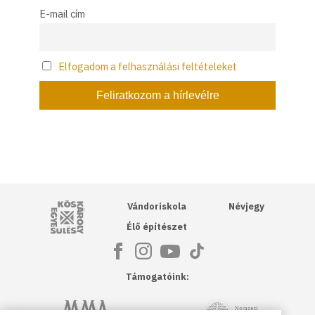
E-mail cím
Elfogadom a felhasználási feltételeket
Kós Károly Egyesülés
Vándoriskola
Névjegy
Élő építészet
Támogatóink:
NKA
Magyar Művészeti Akadémia