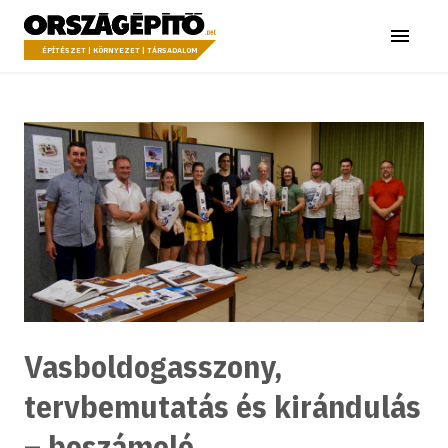
Ugrás a tartalomhoz
Országépítő
Menü
ÉPÍTÉSZET | KÖRNYEZET | TÁRSADALOM
Vasboldogasszony,
tervbemutatás és kirándulás
– beszámoló