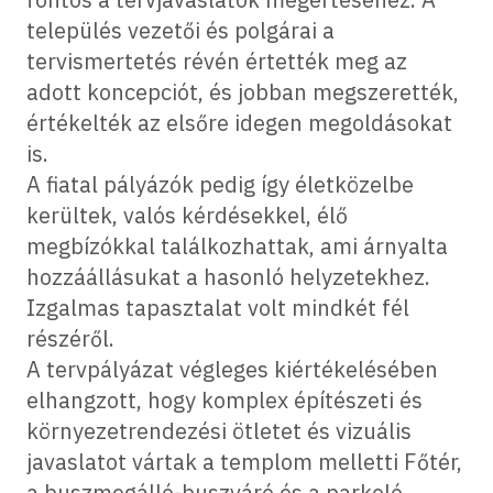
település vezetői és polgárai a
tervismertetés révén értették meg az
adott koncepciót, és jobban megszerették,
értékelték az elsőre idegen megoldásokat
is.
A fiatal pályázók pedig így életközelbe
kerültek, valós kérdésekkel, élő
megbízókkal találkozhattak, ami árnyalta
hozzáállásukat a hasonló helyzetekhez.
Izgalmas tapasztalat volt mindkét fél
részéről.
A tervpályázat végleges kiértékelésében
elhangzott, hogy komplex építészeti és
környezetrendezési ötletet és vizuális
javaslatot vártak a templom melletti Főtér,
a buszmegálló-buszváró és a parkoló