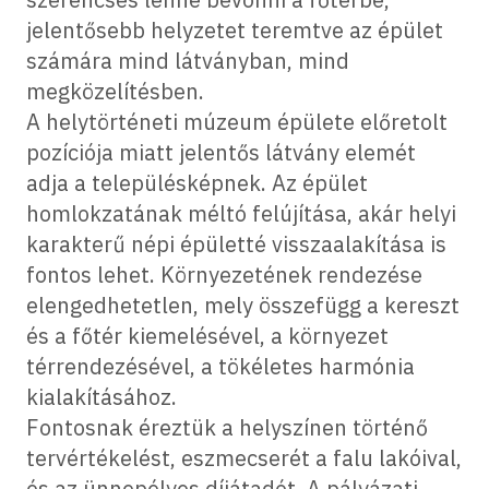
jelentősebb helyzetet teremtve az épület
számára mind látványban, mind
megközelítésben.
A helytörténeti múzeum épülete előretolt
pozíciója miatt jelentős látvány elemét
adja a településképnek. Az épület
homlokzatának méltó felújítása, akár helyi
karakterű népi épületté visszaalakítása is
fontos lehet. Környezetének rendezése
elengedhetetlen, mely összefügg a kereszt
és a főtér kiemelésével, a környezet
térrendezésével, a tökéletes harmónia
kialakításához.
Fontosnak éreztük a helyszínen történő
tervértékelést, eszmecserét a falu lakóival,
és az ünnepélyes díjátadót. A pályázati