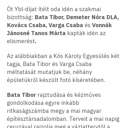
Öt Ybl-díjat ítélt oda idén a szakmai
bizottság:
Bata Tibor, Demeter Nóra DLA,
Kovács Csaba, Varga Csaba
és
Vonnák
Jánosné Tanos Márta
kapták idén az
elismerést
.
Az alábbiakban a Kós Károly Egyesülés két
tagja, Bata Tibor és Varga Csaba
méltatását mutatjuk be, néhány
épületükről készült fotó kíséretében.
Bata Tibor
rajztudása és kézműves
gondolkodása egyre inkább
ritkaságszámba megy a mai magyar
építésztársadalomban. Terveit a mai napig
ceruzával rajzolja meg a vázlattervtől a