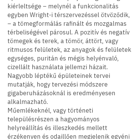
kiérleltsége – melynél a funkcionalitás
egyben Wright-i térszervezéssel ötvöződik,
– a tömegformálás rafinált és mozgalmas
térbeliségével párosul. A pozitív és negatív
tömegek és terek, a tömör, áttört, vagy
ritmusos felületek, az anyagok és felületek
egységes, puritán és mégis helyénvaló,
cizellált használata jellemzi házait.
Nagyobb léptékű épületeinek tervei
mutatják, hogy tervezési módszere
gigaberuházásoknál is eredményesen
alkalmazható.
Műemlékeknél, vagy történeti
településrészen a hagyományos
helyreállítás és illeszkedés mellett
érzékenyen és odaillően megjelenik egyéni