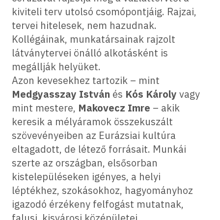
kiviteli terv utolsó csomópontjáig. Rajzai,
tervei hitelesek, nem hazudnak.
Kollégáinak, munkatársainak rajzolt
látványtervei önálló alkotásként is
megállják helyüket.
Azon kevesekhez tartozik – mint
Medgyasszay István
és
Kós Károly
vagy
mint mestere,
Makovecz Imre
– akik
keresik a mélyáramok összekuszált
szövevényeiben az Eurázsiai kultúra
eltagadott, de létező forrásait. Munkái
szerte az országban, elsősorban
kistelepüléseken igényes, a helyi
léptékhez, szokásokhoz, hagyományhoz
igazodó érzékeny felfogást mutatnak,
falusi, kisvárosi középületei