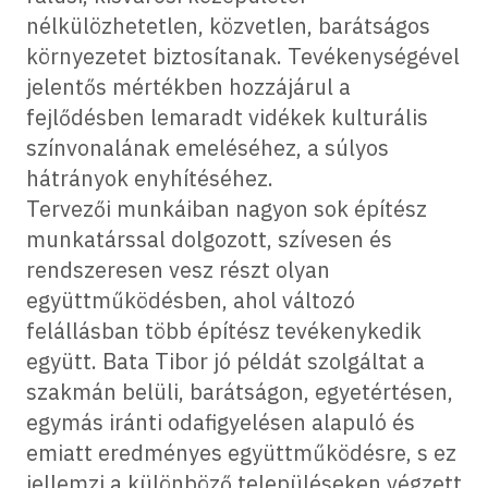
nélkülözhetetlen, közvetlen, barátságos
környezetet biztosítanak. Tevékenységével
jelentős mértékben hozzájárul a
fejlődésben lemaradt vidékek kulturális
színvonalának emeléséhez, a súlyos
hátrányok enyhítéséhez.
Tervezői munkáiban nagyon sok építész
munkatárssal dolgozott, szívesen és
rendszeresen vesz részt olyan
együttműködésben, ahol változó
felállásban több építész tevékenykedik
együtt. Bata Tibor jó példát szolgáltat a
szakmán belüli, barátságon, egyetértésen,
egymás iránti odafigyelésen alapuló és
emiatt eredményes együttműködésre, s ez
jellemzi a különböző településeken végzett