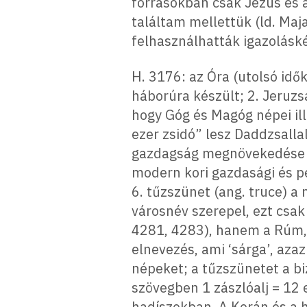
forrásokban csak Jézus és
találtam mellettük (ld. Maj
felhasználhatták igazoláskép
H. 3176: az Óra (utolsó idők)
háborúra készült; 2. Jeruzs
hogy Góg és Magóg népei ill.
ezer zsidó” lesz Daddzsalla
gazdagság megnövekedése (1
modern kori gazdasági és pé
6. tűzszünet (ang. truce) a
városnév szerepel, ezt csak
4281, 4283), hanem a Rúm, am
elnevezés, ami ‘sárga’, azaz
népeket; a tűzszünetet a b
szövegben 1 zászlóalj = 12 ez
hadíszokban. A Korán és a 