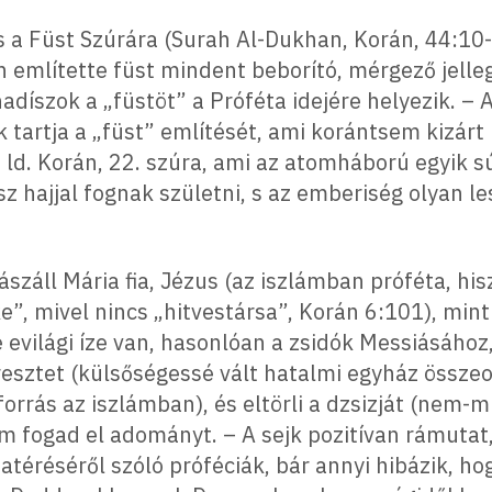
s a Füst Szúrára (Surah Al-Dukhan, Korán, 44:10-
 említette füst mindent beborító, mérgező jelle
íszok a „füstöt” a Próféta idejére helyezik. – 
artja a „füst” említését, ami korántsem kizárt 
 ld. Korán, 22. szúra, ami az atomháború egyik 
z hajjal fognak születni, s az emberiség olyan le
ászáll Mária fia, Jézus (az iszlámban próféta, 
”, mivel nincs „hitvestársa”, Korán 6:101), mint
 evilági íze van, hasonlóan a zsidók Messiásához,
eresztet (külsőségessé vált hatalmi egyház össze
ékforrás az iszlámban), és eltörli a dzsizját (nem
m fogad el adományt. – A sejk pozitívan rámutat
téréséről szóló próféciák, bár annyi hibázik, hog