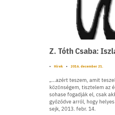
Z. Tóth Csaba: Isz
•
Hírek
•
2016. december 21.
„…azért teszem, amit teszek
közönségem, tisztelem az 
sohase fogadják el, csak a
győződve arról, hogy helye
sejk, 2013. febr. 14.