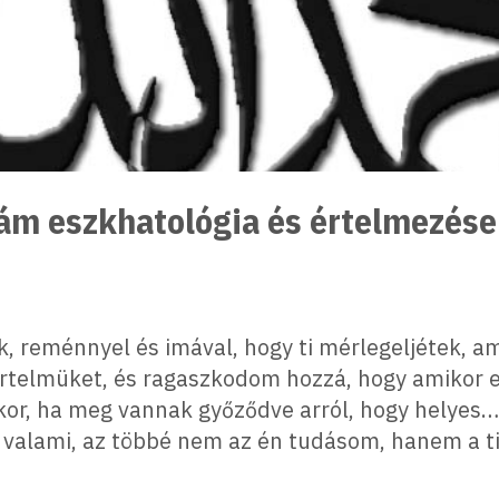
lám eszkhatológia és értelmezése
, reménnyel és imával, hogy ti mérlegeljétek, ami
értelmüket, és ragaszkodom hozzá, hogy amiko
kkor, ha meg vannak győződve arról, hogy helyes
s valami, az többé nem az én tudásom, hanem a t