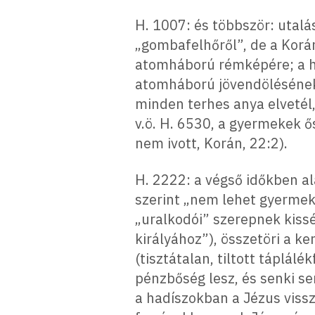
H. 1007: és többször: utalá
„gombafelhőről”, de a Korán
atomháború rémképére; a had
atomháború jövendölésének t
minden terhes anya elvetél,
v.ö. H. 6530, a gyermekek ős
nem ivott, Korán, 22:2).
H. 2222: a végső időkben al
szerint „nem lehet gyermeke
„uralkodói” szerepnek kissé
királyához”), összetöri a k
(tisztátalan, tiltott táplál
pénzbőség lesz, és senki se
a hadíszokban a Jézus vissza