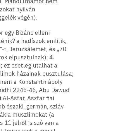
en, Mahdi Imámot nem
szokat nyilván
ggelék végén).
or egy Bizánc elleni
énik? a hadíszok említik,
”-t, Jeruzsálemet, és „70
tok elpusztulnak); 4.
 ez esetleg utalhat a
szlimok házainak pusztulása;
n nem a Konstantinápoly
irmidhi 2245-46, Abu Dawud
Al-Asfar, Aszfar fiai
bb északi, germán, szláv
ják a muszlimokat (a
s 11 jelről is szó van a
Imran sejk a mai ill.