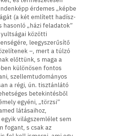
n mindenképp érdemes „képbe
gát (a két említett hadísz-
s hasonló „házi feladatok”
yultságai közötti
lenségére, leegyszerűsítő
zelítenek –, mert a túlzó
nak előttünk, s maga a
yében különösen fontos
tani, szellemtudományos
n a régi, ún. tisztánlátó
 lehetséges betekintésből
émely egyéni, „törzsi”
hamed látásaihoz,
, egyik világszemlélet sem
n fogant, s csak az
s fel kell ismerni, ami egy