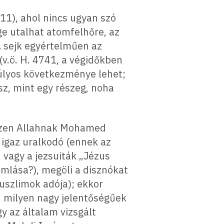
11), ahol nincs ugyan szó
ge utalhat atomfelhőre, az
A sejk egyértelműen az
(v.ö. H. 4741, a végidőkben
súlyos következménye lehet;
sz, mint egy részeg, noha
hiszen Allahnak Mohamed
 igaz uralkodó (ennek az
 vagy a jezsuiták „Jézus
omlása?), megöli a disznókat
-muszlimok adója); ekkor
, milyen nagy jelentőségűek
y az általam vizsgált