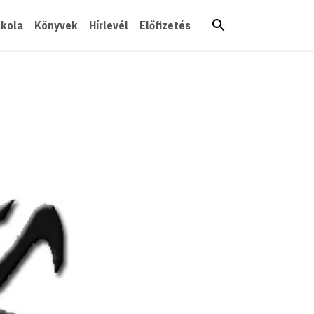
skola
Könyvek
Hírlevél
Előfizetés