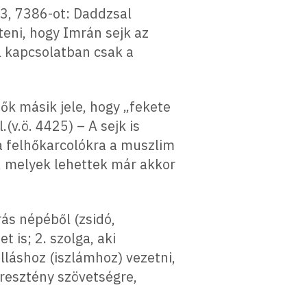
73, 7386-ot: Daddzsal
eni, hogy Imrán sejk az
al kapcsolatban csak a
dők másik jele, hogy „fekete
v.ö. 4425) – A sejk is
a felhőkarcolókra a muszlim
, melyek lehettek már akkor
rás népéből (zsidó,
 is; 2. szolga, aki
alláshoz (iszlámhoz) vezetni,
eresztény szövetségre,