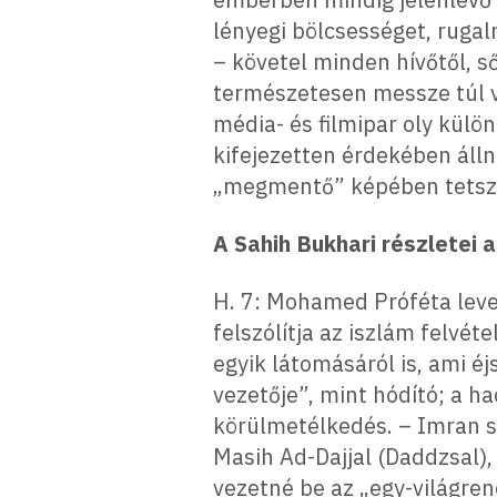
lényegi bölcsességet, ruga
– követel minden hívőtől, ső
természetesen messze túl v
média- és filmipar oly kül
kifejezetten érdekében áll
„megmentő” képében tetsze
A Sahih Bukhari részletei a
H. 7: Mohamed Próféta leve
felszólítja az iszlám felvét
egyik látomásáról is, ami é
vezetője”, mint hódító; a h
körülmetélkedés. – Imran se
Masih Ad-Dajjal (Daddzsal)
vezetné be az „egy-világre