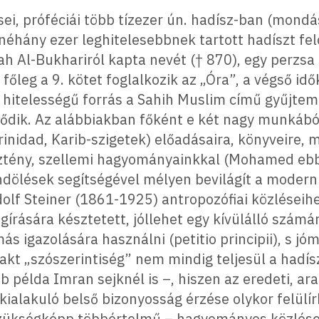
i, próféciái több tízezer ún. hadísz-ban (mondá
hány ezer leghitelesebbnek tartott hadíszt felö
lah Al-Bukhariról kapta nevét († 870), egy perzs
őleg a 9. kötet foglalkozik az „Óra”, a végső idők
y hitelességű forrás a Sahih Muslim című gyűjte
ődik. Az alábbiakban főként e két nagy munkábó
Trinidad, Karib-szigetek) előadásaira, könyveire,
tény, szellemi hagyományainkkal (Mohamed ebből 
dölések segítségével mélyen bevilágít a modern 
lf Steiner (1861-1925) antropozófiai közléseihe
ására késztetett, jóllehet egy kívülálló számár
s igazolására használni (petitio principii), s j
akt „szószerintiség” nem mindig teljesül a hadí
 példa Imran sejknél is –, hiszen az eredeti, ara
ialakuló belső bizonyosság érzése olykor felülír
zükségképp többértelmű – hagyományos közlése