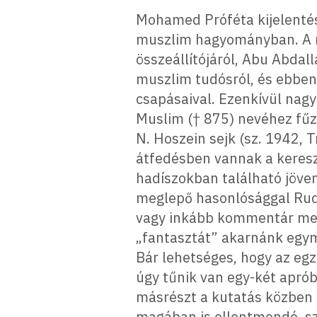
Mohamed Próféta kijelentése
muszlim hagyományban. A né
összeállítójáról, Abu Abdal
muszlim tudósról, és ebben f
csapásaival. Ezenkívül nag
Muslim († 875) nevéhez fűz
N. Hoszein sejk (sz. 1942, 
átfedésben vannak a keresz
hadíszokban található jöven
meglepő hasonlósággal Rudo
vagy inkább kommentár megír
„fantasztát” akarnánk egymá
Bár lehetséges, hogy az egz
úgy tűnik van egy-két apróbb
másrészt a kutatás közben k
magában is ellentmondó, s