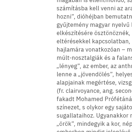
számításba kell venni az a
hozni”, dióhéjban bemutatni
gyűjtemény magyar nyelvű k
elkészítésére ösztönöznék, 
eltérésekkel kapcsolatban,
hajlamára vonatkozóan – me
múlt-nosztalgiák és a falan
„lényeg”, az ember, az ant
lenne a „jövendölés”, hely
alapjainak megértése, vizsgá
(fr. clairvoyance, ang. sec
fakadt Mohamed Prófétánál i
színezet, s olykor egy sajá
sugallataihoz. Ugyanakkor m
„örök”, mindegyik a kor, né
emberben mindig jelenlévő s