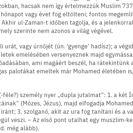
díszokban, hacsak nem így értelmezzük Muslim 73
hónapot vagy évet fog eltölteni; fontos megemlít
u Akhir ul-Zaman-t időben tagolja, és a jelenkorr
mely szerinte nem azonos a világ végével.
 urát, vagy úrnőjét (ún. ‘gyenge’ hadísz); a végi
letek emelésében versenyeznek majd egymással.(
előadásában, ami magáért beszél, ha rátekintünk 
gas palotákat emeltek már Mohamed életében is
-féle?) személy nyer „dupla jutalmat”: 1. a két Í
étáinak” (Mózes, Jézus), majd elfogadja Mohamedet
ránt; 3. szolganő, akit az ura fog tanítani és a v
égül veszi. – Az első pont utalhat egy muszlim-k
ld. még alább).