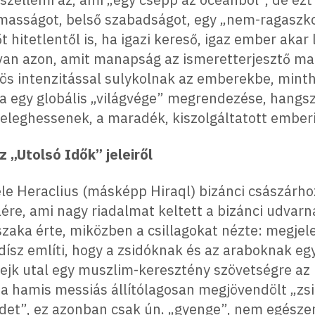
lmasságot, belső szabadságot, egy „nem-ragaszko
t hitetlentől is, ha igazi kereső, igaz ember akar
an azon, amit manapság az ismeretterjesztő mag
önös intenzitással sulykolnak az emberekbe, min
na egy globális „világvége” megrendezése, hangsz
leghessenek, a maradék, kiszolgáltatott emberi
z „Utolsó Idők” jeleiről
le Heraclius (másképp Hiraql) bizánci császárh
elére, ami nagy riadalmat keltett a bizánci udvarná
jszaka érte, miközben a csillagokat nézte: megjel
adísz említi, hogy a zsidóknak és az araboknak e
jk utal egy muszlim-keresztény szövetségre az u
, a hamis messiás állítólagosan megjövendölt „zs
ndet”, ez azonban csak ún. „gyenge”, nem egészen