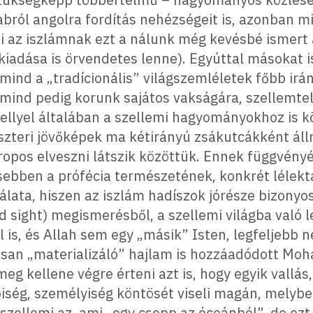
rabról angolra fordítás nehézségeit is, azonba
 az iszlámnak ezt a nálunk még kevésbé ismert á
iadása is örvendetes lenne). Egyúttal másokat i
mind a „tradícionális” világszemléletek főbb irán
 mind pedig korunk sajátos vakságára, szellemte
llyel általában a szellemi hagyományokhoz is kö
szteri jövőképek ma kétirányú zsákutcákként áll
hropos elveszni látszik közöttük. Ennek függvén
esebben a prófécia természetének, konkrét lélek
lata, hiszen az iszlám hadíszok jórésze bizonyosa
ond sight) megismerésből, a szellemi világba való
s, és Allah sem egy „másik” Isten, legfeljebb n
tosan „materializáló” hajlam is hozzáadódott Mo
eg kellene végre érteni azt is, hogy egyik vallás
piség, személyiség köntösét viseli magán, melybe
zellemi az, ami „egy csepp az óceánból”, de ezt i