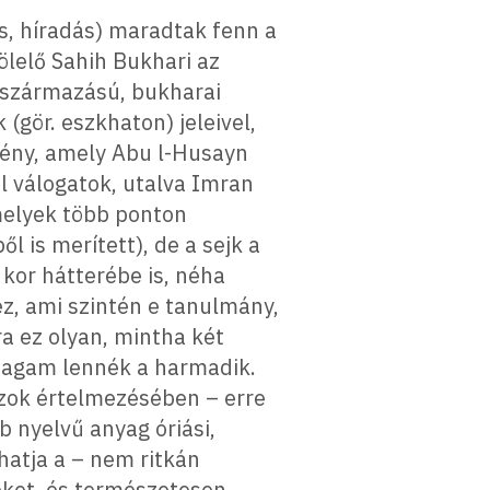
s, híradás) maradtak fenn a
lelő Sahih Bukhari az
a származású, bukharai
 (gör. eszkhaton) jeleivel,
mény, amely Abu l-Husayn
l válogatok, utalva Imran
 melyek több ponton
is merített), de a sejk a
kor hátterébe is, néha
z, ami szintén e tanulmány,
a ez olyan, mintha két
ómagam lennék a harmadik.
szok értelmezésében – erre
b nyelvű anyag óriási,
hatja a – nem ritkán
ket, és természetesen