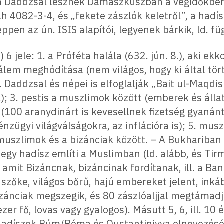
 a Daddzsal lesznek Damaszkuszban a végidőkb
ah 4082-3-4, és „fekete zászlók keletről”, a hadí
pen az ún. ISIS alapítói, legyenek bárkik, ld. fü
 6 jele: 1. a Próféta halála (632. jún. 8.), aki ekk
álem meghódítása (nem világos, hogy ki által tört
 Daddzsal és népei is elfoglalják „Bait ul-Maqdis
l); 3. pestis a muszlimok között (emberek és álla
00 aranydinárt is kevesellnek fizetség gyanánt;
nzügyi világválságokra, az inflációra is); 5. mu
 muszlimok és a bizánciak között. – A Bukhariba
 egy hadísz említi a Muslimban (ld. alább, és T
it Bizáncnak, bizáncinak fordítanak, ill. a Bani 
 szőke, világos bőrű, hajú embereket jelent, inká
izánciak megszegik, és 80 zászlóaljjal megtámad
er fő, lovas vagy gyalogos). Másutt 5, 6, ill. 10 é
hadíszok Rúm/Róma és Qustantiniyya elnevezését 