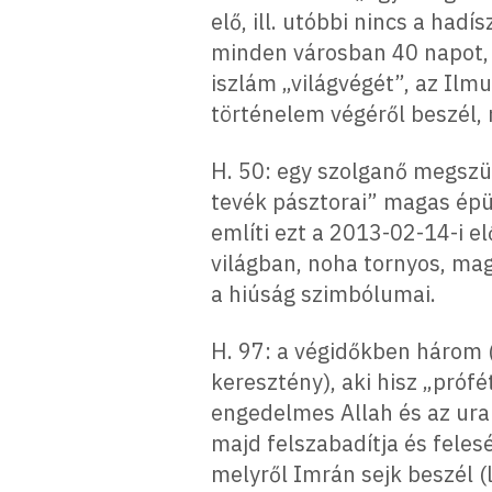
elő, ill. utóbbi nincs a ha
minden városban 40 napot, 
iszlám „világvégét”, az Ilm
történelem végéről beszél, 
H. 50: egy szolganő megszüli
tevék pásztorai” magas épü
említi ezt a 2013-02-14-i 
világban, noha tornyos, ma
a hiúság szimbólumai.
H. 97: a végidőkben három (
keresztény), aki hisz „próf
engedelmes Allah és az ura i
majd felszabadítja és feles
melyről Imrán sejk beszél (