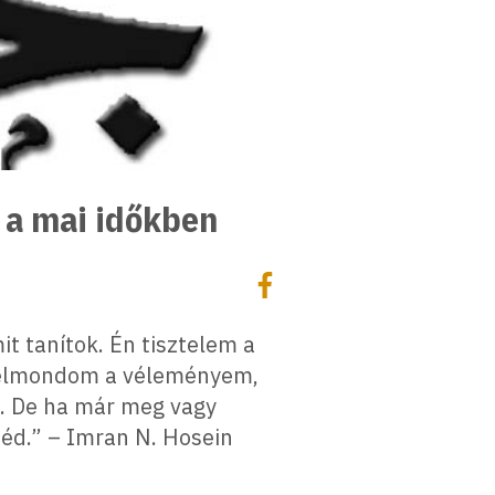
 a mai időkben
Megosztás
Megosztás Facebookon
t tanítok. Én tisztelem a
r elmondom a véleményem,
…. De ha már meg vagy
iéd.” – Imran N. Hosein