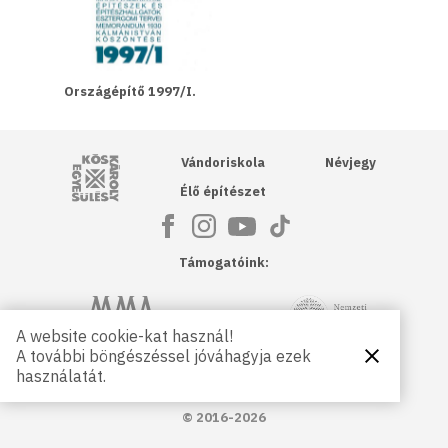
Országépítő 1997/I.
Kós Károly Egyesülés
Vándoriskola
Névjegy
Élő építészet
Támogatóink:
NKA
Magyar Művészeti Akadémia
A website cookie-kat használ!
A további böngészéssel jóváhagyja ezek
Bezárás
Magyar
Petőfi Kulturális Ügynökség
használatát.
Kultúráért
Alapítvány
© 2016-2026