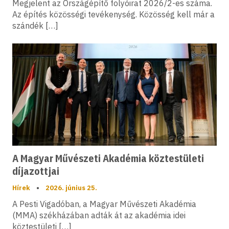
Megjelent az Országépítő folyóirat 2026/2-es száma.
Az építés közösségi tevékenység. Közösség kell már a
szándék […]
A Magyar Művészeti Akadémia köztestületi
díjazottjai
Hírek
•
2026. június 25.
A Pesti Vigadóban, a Magyar Művészeti Akadémia
(MMA) székházában adták át az akadémia idei
köztestületi […]