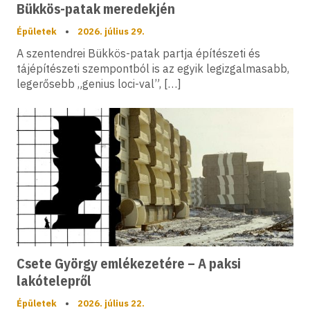
Bükkös-patak meredekjén
Épületek
•
2026. július 29.
A szentendrei Bükkös-patak partja építészeti és
tájépítészeti szempontból is az egyik legizgalmasabb,
legerősebb „genius loci-val”, […]
Csete György emlékezetére – A paksi
lakótelepről
Épületek
•
2026. július 22.