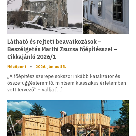
Látható és rejtett beavatkozások –
Beszélgetés Marthi Zsuzsa főépítésszel –
Cikkajánló 2026/1
Nézőpont
•
2026. június 15.
„A főépítész szerepe sokszor inkább katalizátor és
összefüggésteremtő, mintsem klasszikus értelemben
vett tervező” – vallja […]
Videó