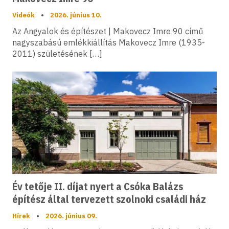
Videók
•
2026. június 10.
Az Angyalok és építészet | Makovecz Imre 90 című
nagyszabású emlékkiállítás Makovecz Imre (1935-
2011) születésének […]
Év tetője II. díjat nyert a Csóka Balázs
építész által tervezett szolnoki családi ház
Hírek
•
2026. június 09.