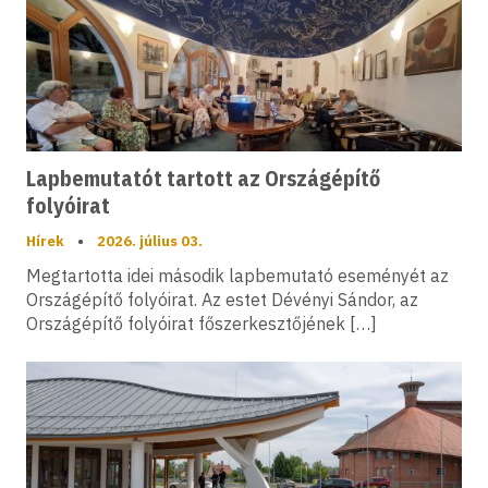
Lapbemutatót tartott az Országépítő
folyóirat
Hírek
•
2026. július 03.
Megtartotta idei második lapbemutató eseményét az
Országépítő folyóirat. Az estet Dévényi Sándor, az
Országépítő folyóirat főszerkesztőjének […]