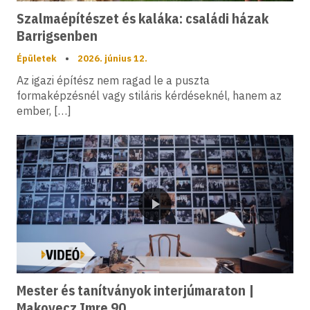
Szalmaépítészet és kaláka: családi házak
Barrigsenben
Épületek
•
2026. június 12.
Az igazi építész nem ragad le a puszta
formaképzésnél vagy stiláris kérdéseknél, hanem az
ember, […]
Videó
Mester és tanítványok interjúmaraton |
Makovecz Imre 90