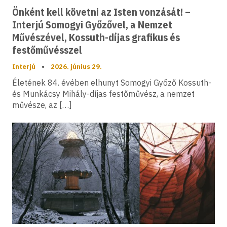
Önként kell követni az Isten vonzását! –
Interjú Somogyi Győzővel, a Nemzet
Művészével, Kossuth-díjas grafikus és
festőművésszel
Interjú
•
2026. június 29.
Életének 84. évében elhunyt Somogyi Győző Kossuth-
és Munkácsy Mihály-díjas festőművész, a nemzet
művésze, az […]