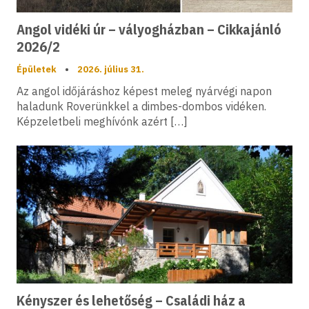
Angol vidéki úr – vályogházban – Cikkajánló
2026/2
Épületek
•
2026. július 31.
Az angol időjáráshoz képest meleg nyárvégi napon
haladunk Roverünkkel a dimbes-dombos vidéken.
Képzeletbeli meghívónk azért […]
Kényszer és lehetőség – Családi ház a