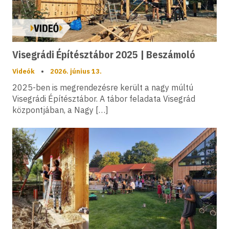
Visegrádi Építésztábor 2025 | Beszámoló
Videók
•
2026. június 13.
2025-ben is megrendezésre került a nagy múltú
Visegrádi Építésztábor. A tábor feladata Visegrád
központjában, a Nagy […]