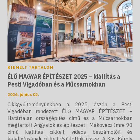
KIEMELT TARTALOM
ÉLŐ MAGYAR ÉPÍTÉSZET 2025 – kiállítás a
Pesti Vigadóban és a Műcsarnokban
2026. június 02.
Cikkgyűjteményünkben a 2025. őszén a Pesti
Vigadóban rendezett ÉLŐ MAGYAR ÉPÍTÉSZET –
Határtalan országépítés című és a Műcsarnokban
megtartott Angyalok és építészet | Makovecz Imre 90
című kiállítás cikkeit, videós beszámolóit és
katalógusának cikkeit gyűjtöttük össze. A Kós Károly