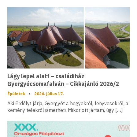
Lágy lepel alatt – családiház
Gyergyócsomafalván – Cikkajánló 2026/2
Épületek
•
2026. július 17.
Aki Erdélyt járja, Gyergyót a hegyekről, fenyvesekről, a
kemény telekről ismerheti. Mikor ott jártam, úgy […]