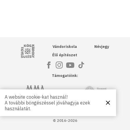
Kós Károly Egyesülés
Vándoriskola
Névjegy
Élő építészet
Támogatóink:
NKA
Magyar Művészeti Akadémia
A website cookie-kat használ!
A további böngészéssel jóváhagyja ezek
Bezárás
Magyar
Petőfi Kulturális Ügynökség
használatát.
Kultúráért
Alapítvány
© 2016-2026