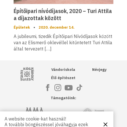
Építőipari nívódíjasok, 2020 – Turi Attila
a díjazottak között
Épületek
•
2020. december 14.
A jubileumi, tizedik Építőipari Nívódíjasok között
van az Elismerő oklevéllel kitűntetett Turi Attila
által tervezett […]
Kós Károly Egyesülés
Vándoriskola
Névjegy
Élő építészet
Támogatóink:
NKA
Magyar Művészeti Akadémia
A website cookie-kat használ!
A további böngészéssel jóváhagyja ezek
Bezárás