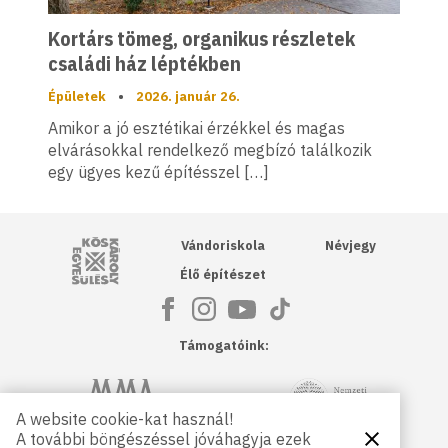
Kortárs tömeg, organikus részletek
családi ház léptékben
Épületek
•
2026. január 26.
Amikor a jó esztétikai érzékkel és magas
elvárásokkal rendelkező megbízó találkozik
egy ügyes kezű építésszel […]
Kós Károly Egyesülés
Vándoriskola
Névjegy
Élő építészet
Támogatóink:
NKA
Magyar Művészeti Akadémia
A website cookie-kat használ!
A további böngészéssel jóváhagyja ezek
Bezárás