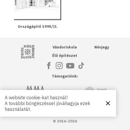
Országépítő 1995/II.
Kós Károly Egyesülés
Vándoriskola
Névjegy
Élő építészet
Támogatóink:
NKA
Magyar Művészeti Akadémia
A website cookie-kat használ!
A további böngészéssel jóváhagyja ezek
Bezárás
Magyar
Petőfi Kulturális Ügynökség
használatát.
Kultúráért
Alapítvány
© 2016-2026