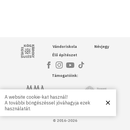
Kós Károly Egyesülés
Vándoriskola
Névjegy
Élő építészet
Támogatóink:
NKA
Magyar Művészeti Akadémia
A website cookie-kat használ!
A további böngészéssel jóváhagyja ezek
Bezárás
Magyar
Petőfi Kulturális Ügynökség
használatát.
Kultúráért
Alapítvány
© 2016-2026