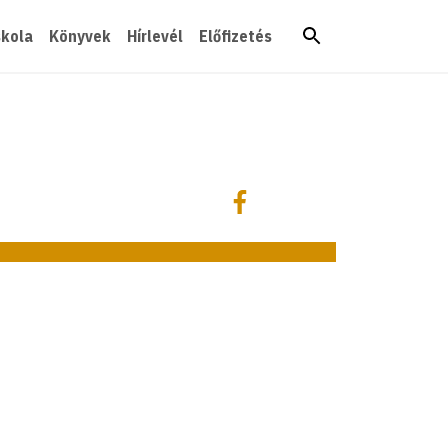
skola
Könyvek
Hírlevél
Előfizetés
Megosztás
Megosztás Facebookon