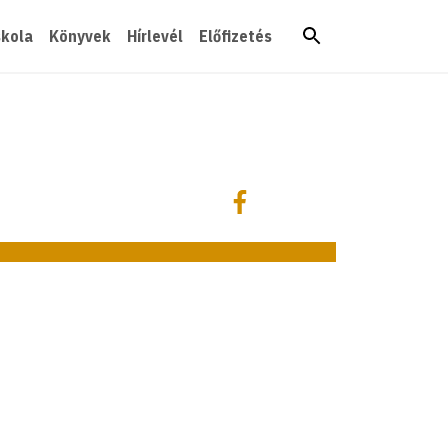
skola
Könyvek
Hírlevél
Előfizetés
Megosztás
Megosztás Facebookon