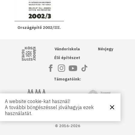
Országépítő 2002/III.
Kós Károly Egyesülés
Vándoriskola
Névjegy
Élő építészet
Támogatóink:
NKA
Magyar Művészeti Akadémia
A website cookie-kat használ!
A további böngészéssel jóváhagyja ezek
Bezárás
Magyar
Petőfi Kulturális Ügynökség
használatát.
Kultúráért
Alapítvány
© 2016-2026