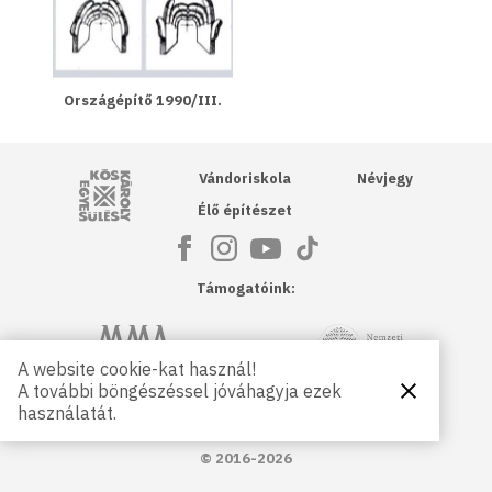
Országépítő 1990/III.
Kós Károly Egyesülés
Vándoriskola
Névjegy
Élő építészet
Támogatóink:
NKA
Magyar Művészeti Akadémia
A website cookie-kat használ!
A további böngészéssel jóváhagyja ezek
Bezárás
Magyar
Petőfi Kulturális Ügynökség
használatát.
Kultúráért
Alapítvány
© 2016-2026