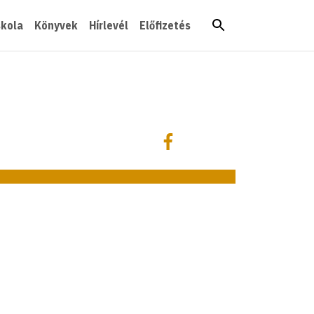
skola
Könyvek
Hírlevél
Előfizetés
Megosztás
Megosztás Facebookon