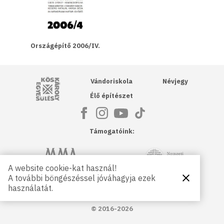
Országépítő 2006/IV.
Kós Károly Egyesülés
Vándoriskola
Névjegy
Élő építészet
Támogatóink:
NKA
Magyar Művészeti Akadémia
A website cookie-kat használ!
A további böngészéssel jóváhagyja ezek
Bezárás
Magyar
Petőfi Kulturális Ügynökség
használatát.
Kultúráért
Alapítvány
© 2016-2026