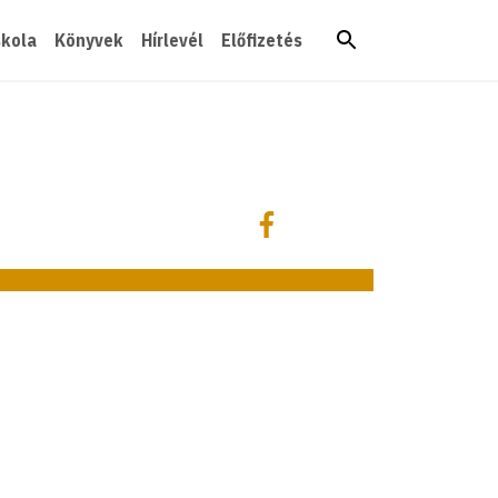
skola
Könyvek
Hírlevél
Előfizetés
Megosztás
Megosztás Facebookon