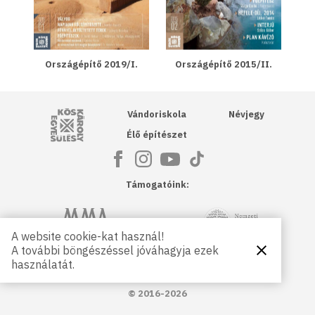
Országépítő 2019/I.
Országépítő 2015/II.
Kós Károly Egyesülés
Vándoriskola
Névjegy
Élő építészet
Támogatóink:
NKA
Magyar Művészeti Akadémia
A website cookie-kat használ!
A további böngészéssel jóváhagyja ezek
Bezárás
Magyar
Petőfi Kulturális Ügynökség
használatát.
Kultúráért
Alapítvány
© 2016-2026