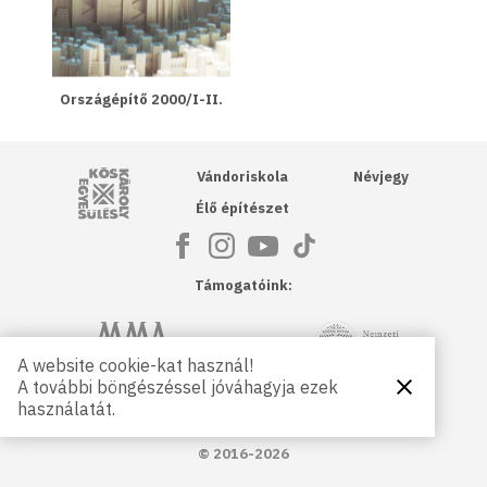
Országépítő 2000/I-II.
Kós Károly Egyesülés
Vándoriskola
Névjegy
Élő építészet
Támogatóink:
NKA
Magyar Művészeti Akadémia
A website cookie-kat használ!
A további böngészéssel jóváhagyja ezek
Bezárás
Magyar
Petőfi Kulturális Ügynökség
használatát.
Kultúráért
Alapítvány
© 2016-2026