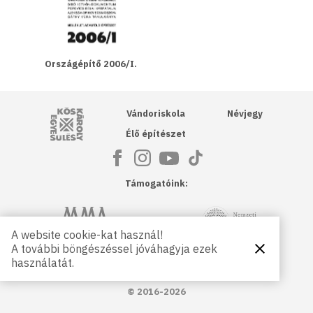
Országépítő 2006/I.
Kós Károly Egyesülés
Vándoriskola
Névjegy
Élő építészet
Támogatóink:
NKA
Magyar Művészeti Akadémia
A website cookie-kat használ!
A további böngészéssel jóváhagyja ezek
Bezárás
Magyar
Petőfi Kulturális Ügynökség
használatát.
Kultúráért
Alapítvány
© 2016-2026