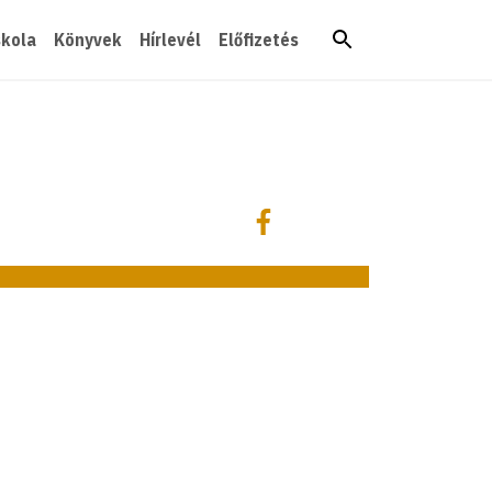
skola
Könyvek
Hírlevél
Előfizetés
Megosztás
Megosztás Facebookon