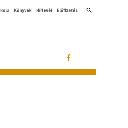
skola
Könyvek
Hírlevél
Előfizetés
Megosztás
Megosztás Facebookon