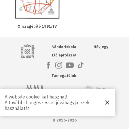
Országépítő 1991/IV.
Kós Károly Egyesülés
Vándoriskola
Névjegy
Élő építészet
Támogatóink:
NKA
Magyar Művészeti Akadémia
A website cookie-kat használ!
A további böngészéssel jóváhagyja ezek
Bezárás
Magyar
Petőfi Kulturális Ügynökség
használatát.
Kultúráért
Alapítvány
© 2016-2026