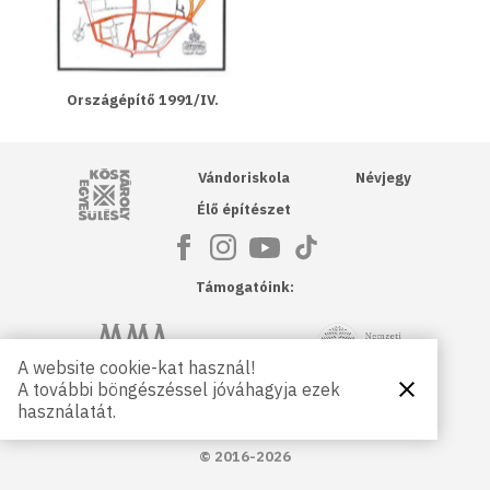
Országépítő 1991/IV.
Kós Károly Egyesülés
Vándoriskola
Névjegy
Élő építészet
Támogatóink:
NKA
Magyar Művészeti Akadémia
A website cookie-kat használ!
A további böngészéssel jóváhagyja ezek
Bezárás
Magyar
Petőfi Kulturális Ügynökség
használatát.
Kultúráért
Alapítvány
© 2016-2026