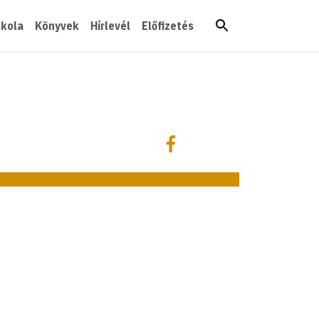
skola
Könyvek
Hírlevél
Előfizetés
Megosztás
Megosztás Facebookon