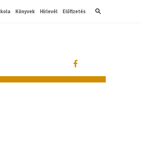
skola
Könyvek
Hírlevél
Előfizetés
Megosztás
Megosztás Facebookon