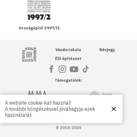
Országépítő 1997/II.
Kós Károly Egyesülés
Vándoriskola
Névjegy
Élő építészet
Támogatóink:
NKA
Magyar Művészeti Akadémia
A website cookie-kat használ!
A további böngészéssel jóváhagyja ezek
Bezárás
Magyar
Petőfi Kulturális Ügynökség
használatát.
Kultúráért
Alapítvány
© 2016-2026