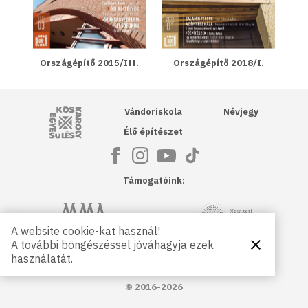
Országépítő 2015/III.
Országépítő 2018/I.
Kós Károly Egyesülés
Vándoriskola
Névjegy
Élő építészet
Támogatóink:
NKA
Magyar Művészeti Akadémia
A website cookie-kat használ!
A további böngészéssel jóváhagyja ezek
Bezárás
Magyar
Petőfi Kulturális Ügynökség
használatát.
Kultúráért
Alapítvány
© 2016-2026