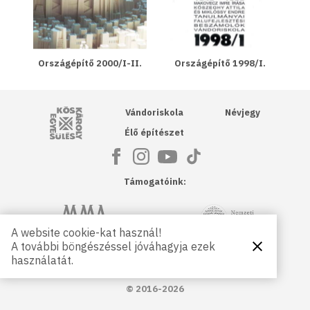
Országépítő 2000/I-II.
Országépítő 1998/I.
Kós Károly Egyesülés
Vándoriskola
Névjegy
Élő építészet
Támogatóink:
NKA
Magyar Művészeti Akadémia
A website cookie-kat használ!
A további böngészéssel jóváhagyja ezek
Bezárás
Magyar
Petőfi Kulturális Ügynökség
használatát.
Kultúráért
Alapítvány
© 2016-2026